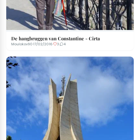
De hangbruggen van Constantine - Cirta
Moulokov90
·
17/02/2016
·
3
·
4