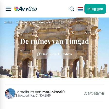
Inloggen
Nederlands
Afrika
Algerije
De ruïnes van Timgad
De ruïnes van Timgad
Bekijk de 16 foto's
Fotoalbum van
moulokov90
6
50
5
Bijgewerkt op
21/10/2015