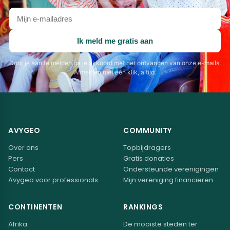
Je
e-
mailadres
Ik meld me gratis aan
Door je aan te melden ga je akkoord met het ontvangen van onze e-mails.
Afmelden met één klik, altijd.
AVYGEO
COMMUNITY
Over ons
Topbijdragers
Pers
Gratis donaties
Contact
Ondersteunde verenigingen
Avygeo voor professionals
Mijn vereniging financieren
CONTINENTEN
RANKINGS
Afrika
De mooiste steden ter