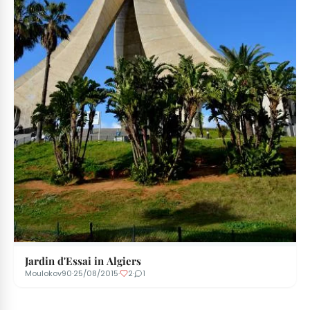
Jardin d'Essai in Algiers
Moulokov90
·
25/08/2015
·
2
·
1