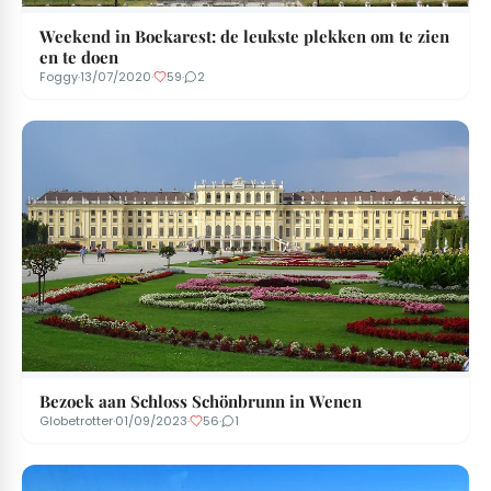
Weekend in Boekarest: de leukste plekken om te zien
en te doen
Foggy
·
13/07/2020
·
59
·
2
Bezoek aan Schloss Schönbrunn in Wenen
Globetrotter
·
01/09/2023
·
56
·
1