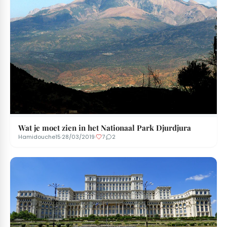
Wat je moet zien in het Nationaal Park Djurdjura
Hamidouche15
·
28/03/2019
·
7
·
2