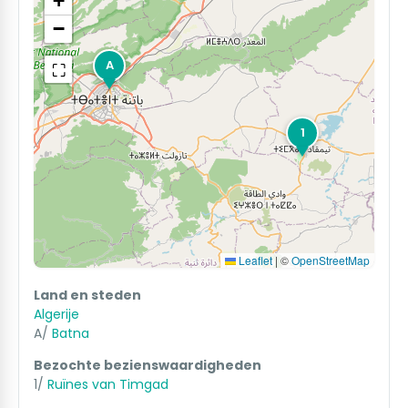
+
−
A
⛶
1
Leaflet
|
©
OpenStreetMap
Land en steden
Algerije
A/
Batna
Bezochte bezienswaardigheden
1/
Ruïnes van Timgad