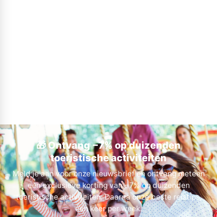
🎁 Ontvang −7% op duizenden
toeristische activiteiten
Meld je aan voor onze nieuwsbrief en ontvang meteen
een exclusieve korting van −7% op duizenden
toeristische activiteiten. Daarna onze beste reistips,
één keer per week.