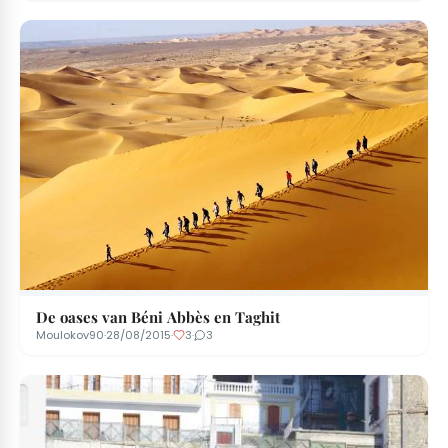
De oases van Béni Abbès en Taghit
Moulokov90
·
28/08/2015
·
3
·
3