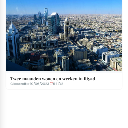
Twee maanden wonen en werken in Riyad
Globetrotter
·
10/06/2023
·
54
·
2