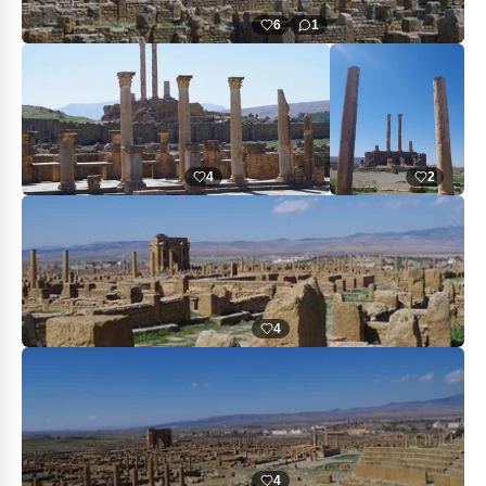
6
1
4
2
4
4