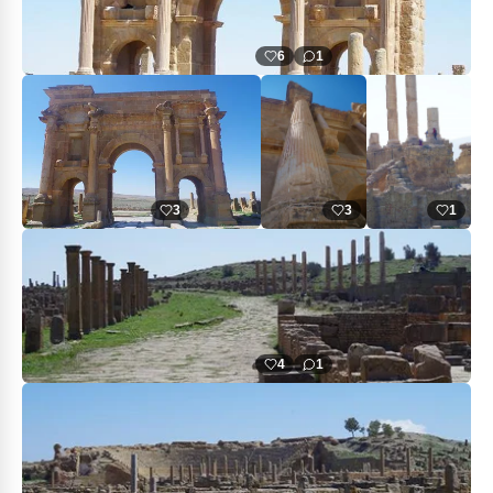
6
1
3
3
1
4
1