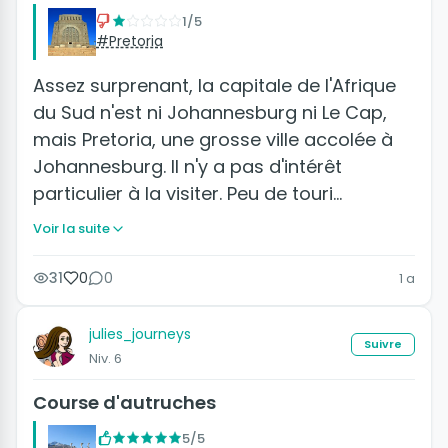
1/5
#Pretoria
Assez surprenant, la capitale de l'Afrique
du Sud n'est ni Johannesburg ni Le Cap,
mais Pretoria, une grosse ville accolée à
Johannesburg. Il n'y a pas d'intérêt
particulier à la visiter. Peu de touri…
Voir la suite
31
0
0
1 a
julies_journeys
Suivre
Niv. 6
Course d'autruches
5/5