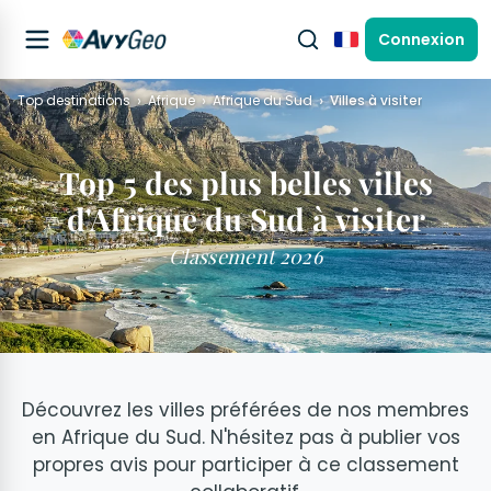
Connexion
Français
Top destinations
Afrique
Afrique du Sud
Villes à visiter
Top 5 des plus belles villes
d'Afrique du Sud à visiter
Classement 2026
Découvrez les villes préférées de nos membres
en Afrique du Sud. N'hésitez pas à publier vos
propres avis pour participer à ce classement