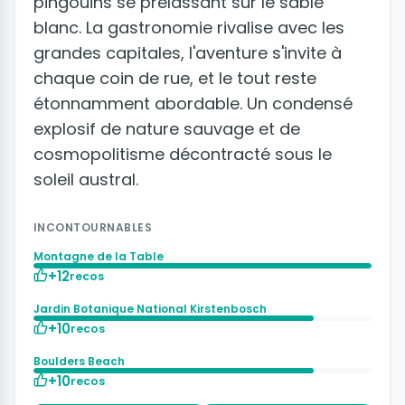
pingouins se prélassant sur le sable
blanc. La gastronomie rivalise avec les
grandes capitales, l'aventure s'invite à
chaque coin de rue, et le tout reste
étonnamment abordable. Un condensé
explosif de nature sauvage et de
cosmopolitisme décontracté sous le
soleil austral.
INCONTOURNABLES
Montagne de la Table
+12
recos
Jardin Botanique National Kirstenbosch
+10
recos
Boulders Beach
+10
recos