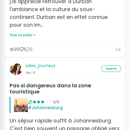
j'ai apprécié retrouver à Durban
l'ambiance et la culture du sous-
continent. Durban est en effet connue
pour son im…
Voir la suite
25
1
0
1 a
julies_journeys
Suivre
Niv. 6
Pas si dangereux dans la zone
touristique
3/5
#Johannesburg
Un séjour rapide suffit à Johannesburg.
C'est bien souvent un passage obligé vers