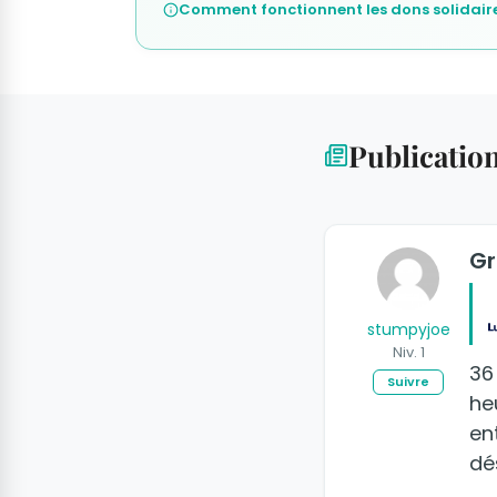
Comment fonctionnent les dons solidaire
Publicatio
Gr
stumpyjoe
Niv. 1
36
Suivre
he
en
dé