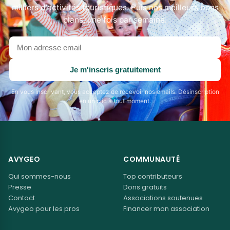
milliers d'activités touristiques. Puis nos meilleurs bons
plans, une fois par semaine.
Votre
adresse
email
Je m'inscris gratuitement
En vous inscrivant, vous acceptez de recevoir nos emails. Désinscription
en un clic à tout moment.
AVYGEO
COMMUNAUTÉ
Qui sommes-nous
Top contributeurs
Presse
Dons gratuits
Contact
Associations soutenues
Avygeo pour les pros
Financer mon association