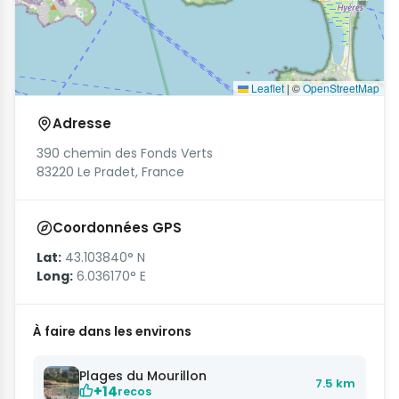
Leaflet
|
©
OpenStreetMap
Adresse
390 chemin des Fonds Verts
83220 Le Pradet, France
Coordonnées GPS
Lat:
43.103840° N
Long:
6.036170° E
À faire dans les environs
Plages du Mourillon
7.5 km
+14
recos