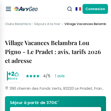
Connexion
Français
Clubs Belambra - Séjours à la mer
Village Vacances Belambra L
Village Vacances Belambra Lou
Pigno - Le Pradet : avis, tarifs 2026
et adresse
+2
4/5
·
1 avis
RECOS
390 chemin des Fonds Verts, 83220 Le Pradet, France
*
Séjour à partir de 370€