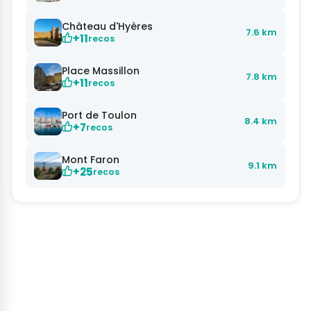
Château d'Hyères
7.6 km
+11
recos
Place Massillon
7.8 km
+11
recos
Port de Toulon
8.4 km
+7
recos
Mont Faron
9.1 km
+25
recos