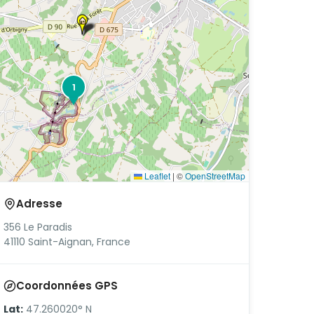
1
Leaflet
|
©
OpenStreetMap
Adresse
356 Le Paradis
41110 Saint-Aignan, France
Coordonnées GPS
Lat:
47.260020° N