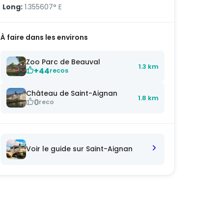
Long:
1.355607° E
À faire dans les environs
Zoo Parc de Beauval
1.3 km
+44
recos
Château de Saint-Aignan
1.8 km
0
reco
Voir le guide sur Saint-Aignan