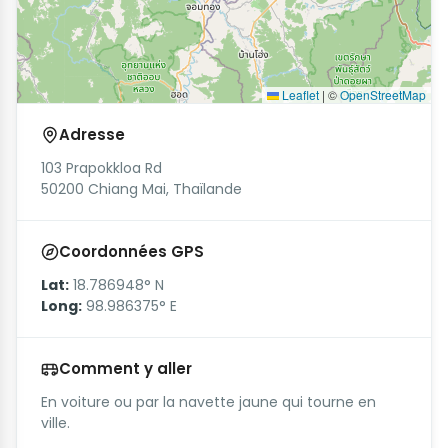
Leaflet
|
©
OpenStreetMap
Adresse
103 Prapokkloa Rd
50200 Chiang Mai, Thaïlande
Coordonnées GPS
Lat:
18.786948° N
Long:
98.986375° E
Comment y aller
En voiture ou par la navette jaune qui tourne en
ville.