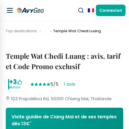
Connexion
Français
Top destinations
…
Temple Wat Chedi Luang
Temple Wat Chedi Luang : avis, tarif
et Code Promo exclusif
+3
5/5
·
1 avis
RECOS
103 Prapokkloa Rd, 50200 Chiang Mai, Thaïlande
Visite guidée de Ciang Mai et de ses temples
*
dès 13€