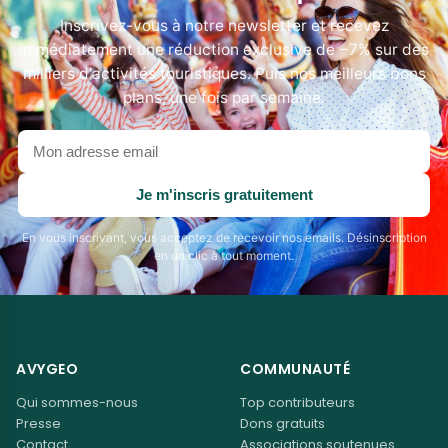
Inscrivez-vous à notre newsletter et recevez
immédiatement une réduction exclusive de −7% sur des
milliers d'activités touristiques. Puis nos meilleurs bons
plans, une fois par semaine.
Votre
adresse
email
Je m'inscris gratuitement
En vous inscrivant, vous acceptez de recevoir nos emails. Désinscription
en un clic à tout moment.
AVYGEO
COMMUNAUTÉ
Qui sommes-nous
Top contributeurs
Presse
Dons gratuits
Contact
Associations soutenues