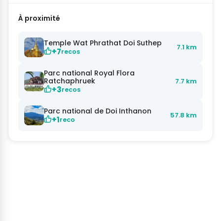
À proximité
Temple Wat Phrathat Doi Suthep
7.1 km
+7
recos
Parc national Royal Flora
Ratchaphruek
7.7 km
+3
recos
Parc national de Doi Inthanon
57.8 km
+1
reco