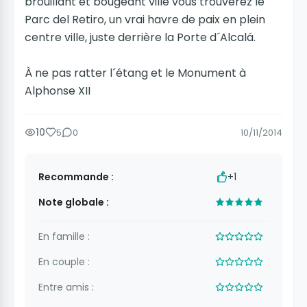
brouillant et bougeant ville vous trouverez le
Parc del Retiro, un vrai havre de paix en plein
centre ville, juste derrière la Porte d´Alcalá.
À ne pas ratter l´étang et le Monument à
Alphonse XII
10
5
0
10/11/2014
Recommande :
+1
Note globale :
En famille :
En couple :
Entre amis :