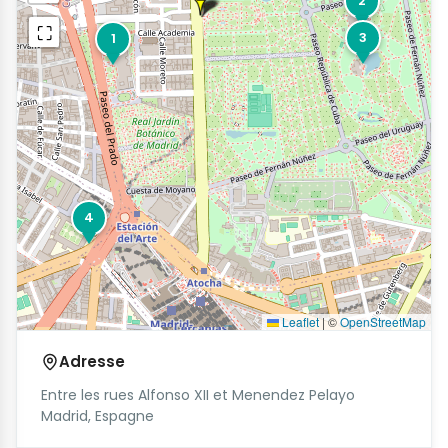
2
⛶
3
1
4
Leaflet
|
©
OpenStreetMap
Adresse
Entre les rues Alfonso XII et Menendez Pelayo
Madrid, Espagne