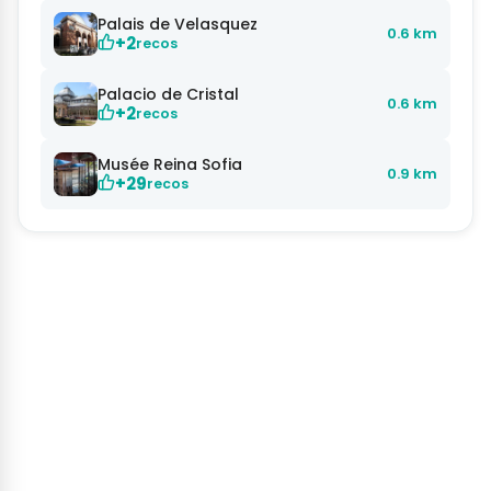
Palais de Velasquez
0.6 km
+2
recos
Palacio de Cristal
0.6 km
+2
recos
Musée Reina Sofia
0.9 km
+29
recos