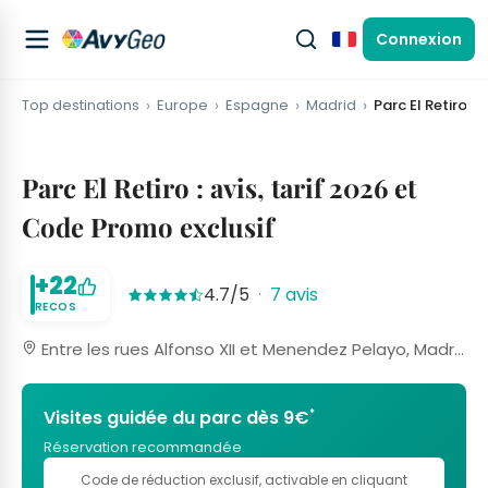
Connexion
Français
Top destinations
Europe
Espagne
Madrid
Parc El Retiro
Parc El Retiro : avis, tarif 2026 et
Code Promo exclusif
+22
4.7/5
·
7 avis
RECOS
Entre les rues Alfonso XII et Menendez Pelayo, Madrid, Espagne
*
Visites guidée du parc dès 9€
Réservation recommandée
Code de réduction exclusif
, activable en cliquant