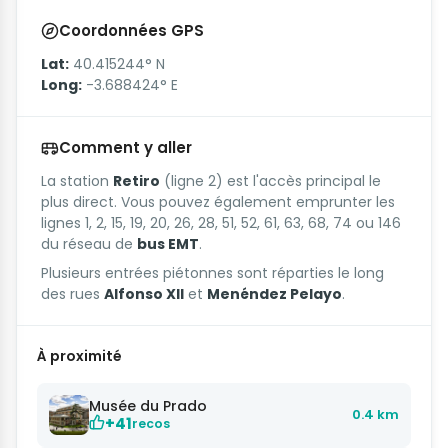
Coordonnées GPS
Lat:
40.415244° N
Long:
-3.688424° E
Comment y aller
La station
Retiro
(ligne 2) est l'accès principal le
plus direct. Vous pouvez également emprunter les
lignes 1, 2, 15, 19, 20, 26, 28, 51, 52, 61, 63, 68, 74 ou 146
du réseau de
bus EMT
.
Plusieurs entrées piétonnes sont réparties le long
des rues
Alfonso XII
et
Menéndez Pelayo
.
À proximité
Musée du Prado
0.4 km
+41
recos