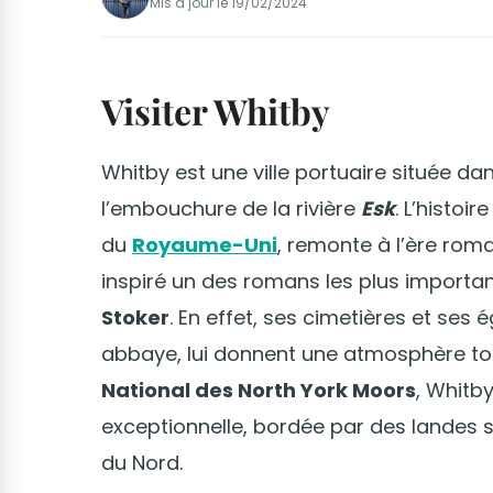
Mis à jour le
19/02/2024
Visiter Whitby
Whitby est une ville portuaire située da
l’embouchure de la rivière
Esk
. L’histoi
du
Royaume-Uni
, remonte à l’ère rom
inspiré un des romans les plus importa
Stoker
. En effet, ses cimetières et se
abbaye, lui donnent une atmosphère tout
National des North York Moors
, Whitby
exceptionnelle, bordée par des landes sa
du Nord.