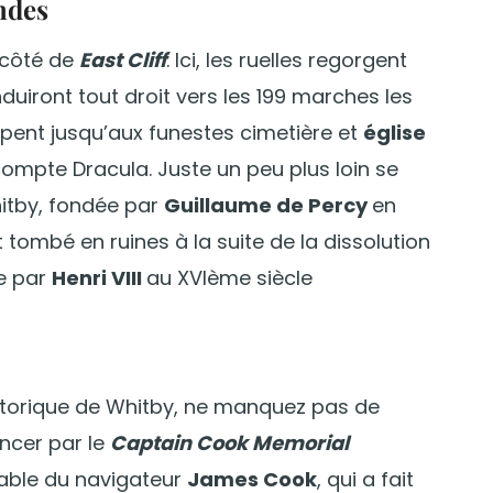
ndes
 côté de
East Cliff
. Ici, les ruelles regorgent
duiront tout droit vers les 199 marches les
pent jusqu’aux funestes cimetière et
église
 compte Dracula. Juste un peu plus loin se
itby, fondée par
Guillaume de Percy
en
ombé en ruines à la suite de la dissolution
e par
Henri VIII
au XVIème siècle
istorique de Whitby, ne manquez pas de
ncer par le
Captain Cook Memorial
oyable du navigateur
James Cook
, qui a fait