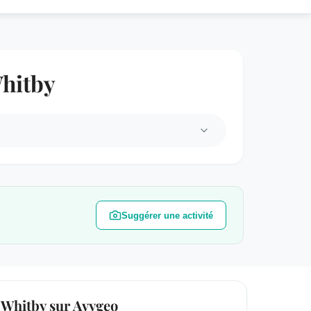
Whitby
Suggérer une activité
Whitby sur Avygeo