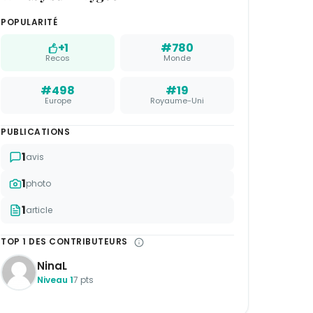
POPULARITÉ
+1
#780
Recos
Monde
#498
#19
Europe
Royaume-Uni
PUBLICATIONS
1
avis
1
photo
1
article
TOP 1 DES CONTRIBUTEURS
NinaL
Niveau 1
7 pts