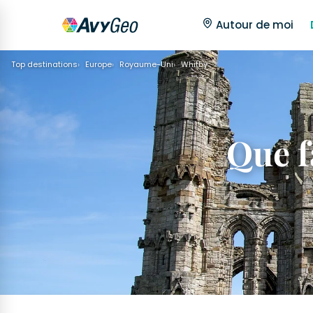
Autour de moi
Top destinations
Europe
Royaume-Uni
Whitby
Que fa