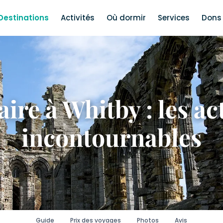
Destinations
Activités
Où dormir
Services
Dons 
ire à Whitby : les ac
incontournables
Guide
Prix des voyages
Photos
Avis