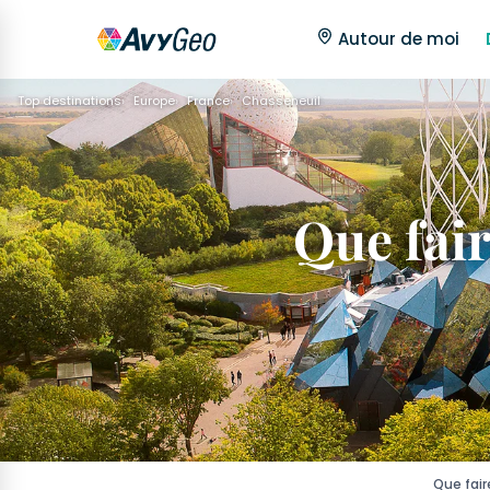
Autour de moi
Top destinations
Europe
France
Chasseneuil
Que fair
Que fair