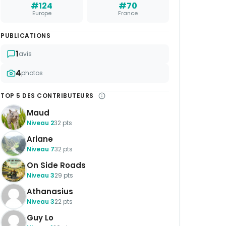
#124
#70
Europe
France
PUBLICATIONS
1
avis
4
photos
TOP 5 DES CONTRIBUTEURS
Maud
Niveau 2
32 pts
Ariane
Niveau 7
32 pts
On Side Roads
Niveau 3
29 pts
Athanasius
Niveau 3
22 pts
Guy Lo