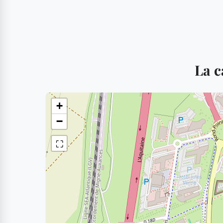
La c
+
−
⛶