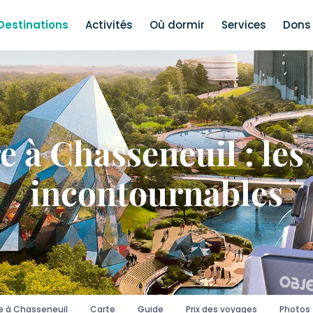
Destinations
Activités
Où dormir
Services
Dons 
e à Chasseneuil : les 
incontournables
e à Chasseneuil
Carte
Guide
Prix des voyages
Photos