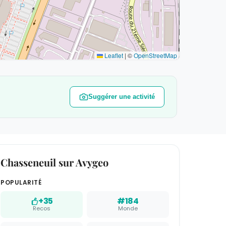
Leaflet
|
©
OpenStreetMap
Suggérer une activité
Chasseneuil sur Avygeo
POPULARITÉ
+35
#184
Recos
Monde