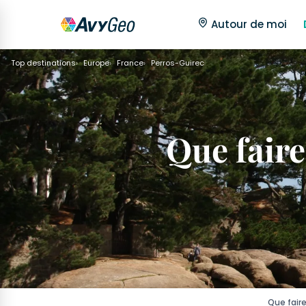
Autour de moi
Top destinations
Europe
France
Perros-Guirec
Que faire
Que fair