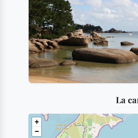
La ca
+
−