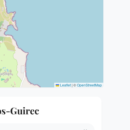
Leaflet
|
©
OpenStreetMap
ros-Guirec