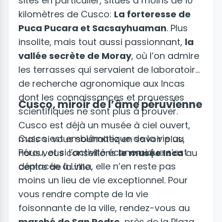
sites en particulier, situés à moins de 10
kilomètres de Cusco:
La forteresse de
Puca Pucara et Sacsayhuaman
. Plus
insolite, mais tout aussi passionnant,
la
vallée secrète de Moray
, où l’on admire
les terrasses qui servaient de laboratoire
de recherche agronomique aux Incas
dont les connaissances et prouesses
Cusco, miroir de l’âme péruvienne
scientifiques ne sont plus à prouver.
Cusco est déjà un musée à ciel ouvert,
Cusco est emblématique de la vie au
mais si vous souhaitez en savoir plus,
Pérou, et si l’activité économique s’est
nous vous conseillons
le musée Inca
au
déplacée à Lima, elle n’en reste pas
centre de la ville.
moins un lieu de vie exceptionnel. Pour
vous rendre compte de la vie
foisonnante de la ville, rendez-vous au
marché de San Pedro
, près de la Plaza