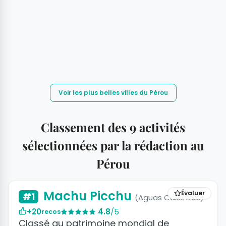
Voir les plus belles villes du Pérou
Classement des 9 activités
sélectionnées par la rédaction au
Pérou
+23 photos
Machu Picchu
Évaluer
#1
(Aguas Calientes)
+20
4.8
/5
recos
Classé au patrimoine mondial de