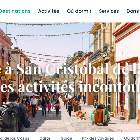
Destinations
Activités
Où dormir
Services
Dons 
 à San Cristóbal de l
es activités inconto
bal de las Casas
Carte
Guide
Prix des voyages
Où dorm