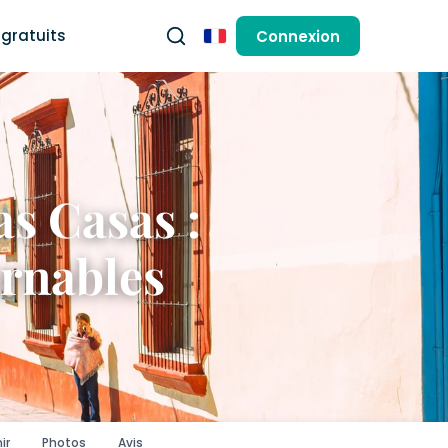
gratuits
Connexion
Français
as Casas :
urnables
ir
Photos
Avis