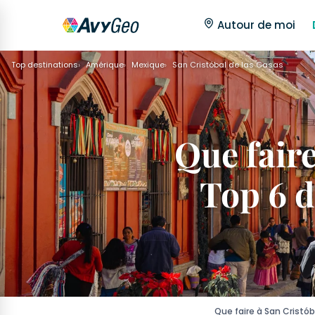
Autour de moi
Top destinations
Amérique
Mexique
San Cristóbal de las Casas
Que faire
Top 6 d
Que faire à San Cristó