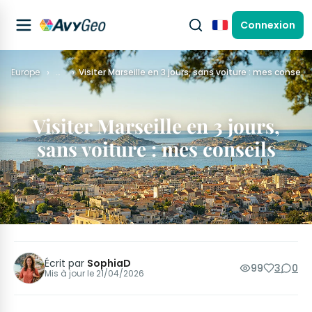
Connexion
Français
Europe
…
Visiter Marseille en 3 jours, sans voiture : mes conseils
Visiter Marseille en 3 jours,
sans voiture : mes conseils
Écrit par
SophiaD
99
3
0
Mis à jour le
21/04/2026