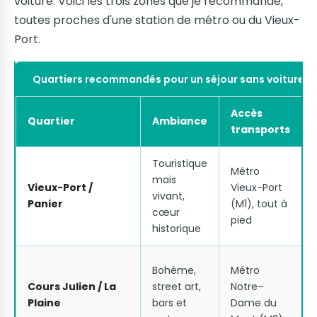
voiture. Voici les trois zones que je recommande,
toutes proches d'une station de métro ou du Vieux-
Port.
Quartiers recommandés pour un séjour sans voiture à 
Accès
Quartier
Ambiance
transports
Touristique
Métro
mais
Vieux-Port /
Vieux-Port
vivant,
Panier
(M1), tout à
cœur
pied
historique
Bohème,
Métro
Cours Julien / La
street art,
Notre-
Plaine
bars et
Dame du