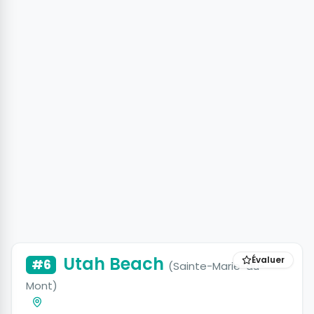
+3 photos
Utah Beach
Évaluer
#6
(Sainte-Marie-du-
Mont)