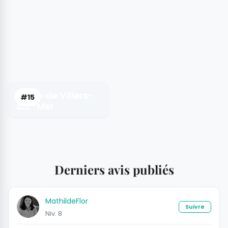
Plage de Villers-
#15
sur-Mer
Derniers avis publiés
MathildeFlor
Suivre
Niv. 8