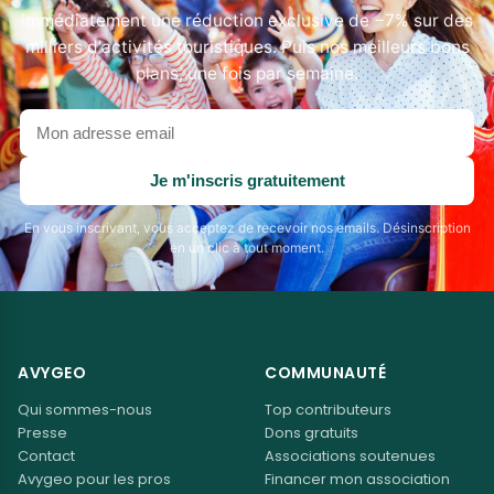
immédiatement une réduction exclusive de −7% sur des
milliers d'activités touristiques. Puis nos meilleurs bons
plans, une fois par semaine.
Votre
adresse
email
Je m'inscris gratuitement
En vous inscrivant, vous acceptez de recevoir nos emails. Désinscription
en un clic à tout moment.
AVYGEO
COMMUNAUTÉ
Qui sommes-nous
Top contributeurs
Presse
Dons gratuits
Contact
Associations soutenues
Avygeo pour les pros
Financer mon association