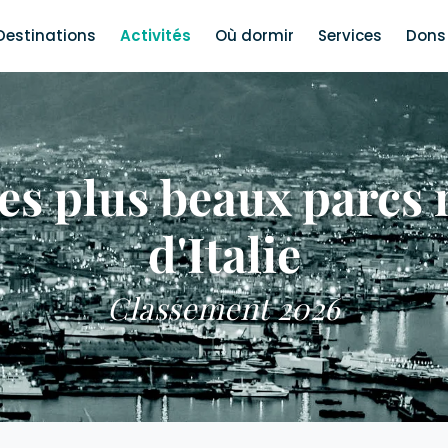
Destinations
Activités
Où dormir
Services
Dons 
es plus beaux parcs 
d'Italie
Classement 2026