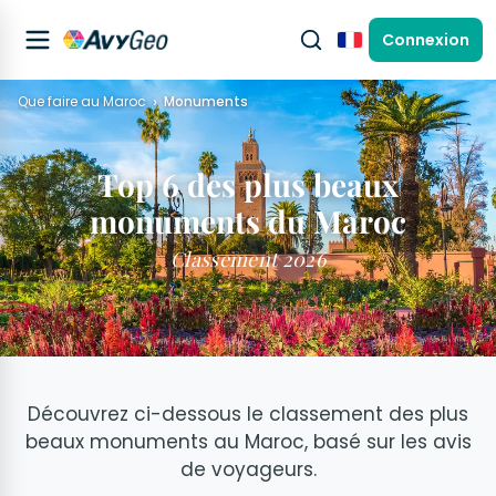
Connexion
Français
Que faire au Maroc
Monuments
Top 6 des plus beaux
monuments du Maroc
Classement 2026
Découvrez ci-dessous le classement des plus
beaux monuments au Maroc, basé sur les avis
de voyageurs.