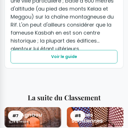
une ville particulière ; bâtie à 600 mètres
d'altitude (au pied des monts Kelaa et
Meggou) sur la chaîne montagneuse du
Rif. L'on peut d'ailleurs considérer que la
fameuse Kasbah en est son centre
historique ; la plupart des édifices
alentour lui étant ultérieurs.
Voir le guide
La suite du Classement
Bab Agnaou
Tombes
#7
#8
saadiennes
+4
recos