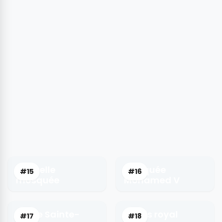
Nouvelle
Mosquée
#15
#16
mosquée
Mohamed V
Église Sainte-
Palais royal
#17
#18