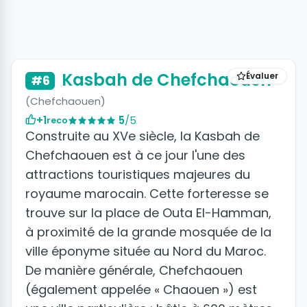
+9 photos
Kasbah de Chefchaouen
Évaluer
#6
(Chefchaouen)
+1
5
/5
reco
Construite au XVe siècle, la Kasbah de
Chefchaouen est à ce jour l'une des
attractions touristiques majeures du
royaume marocain. Cette forteresse se
trouve sur la place de Outa El-Hamman,
à proximité de la grande mosquée de la
ville éponyme située au Nord du Maroc.
De manière générale, Chefchaouen
(également appelée « Chaouen ») est