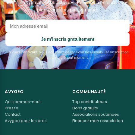
milliers d'activités touristiques. Puis nos meilleurs bons
plans, une fois par semaine.
Votre
adresse
email
Je m'inscris gratuitement
En vous inscrivant, vous acceptez de recevoir nos emails. Désinscription
en un clic à tout moment.
AVYGEO
COMMUNAUTÉ
Qui sommes-nous
Top contributeurs
Presse
Dons gratuits
Contact
Associations soutenues
Avygeo pour les pros
Financer mon association