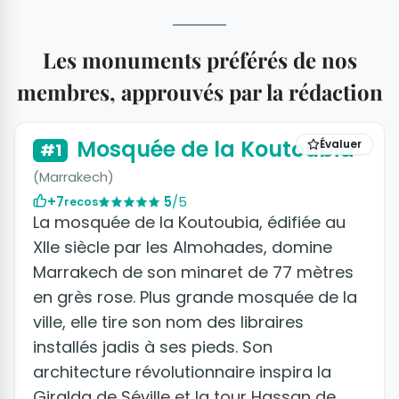
Les monuments préférés de nos
membres, approuvés par la rédaction
+3 photos
Mosquée de la Koutoubia
Évaluer
#1
(Marrakech)
+7
5
/5
recos
La mosquée de la Koutoubia, édifiée au
XIIe siècle par les Almohades, domine
Marrakech de son minaret de 77 mètres
en grès rose. Plus grande mosquée de la
ville, elle tire son nom des libraires
installés jadis à ses pieds. Son
architecture révolutionnaire inspira la
Giralda de Séville et la tour Hassan de