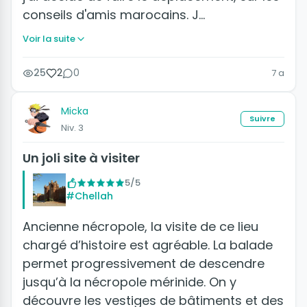
conseils d'amis marocains. J…
Voir la suite
25
2
0
7 a
Micka
Suivre
Niv. 3
Un joli site à visiter
5/5
#Chellah
Ancienne nécropole, la visite de ce lieu
chargé d’histoire est agréable. La balade
permet progressivement de descendre
jusqu’à la nécropole mérinide. On y
découvre les vestiges de bâtiments et des