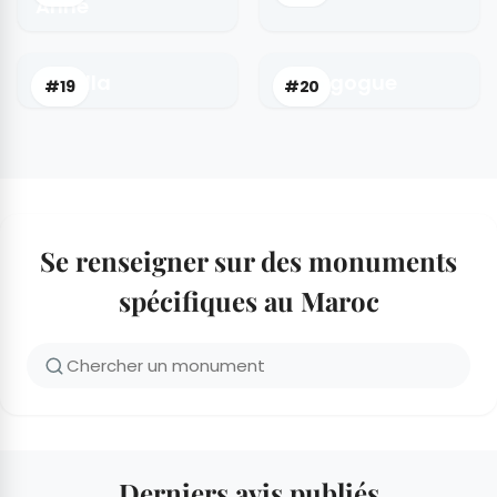
Anne
Oufella
Synagogue
#19
#20
Se renseigner sur des monuments
spécifiques au Maroc
Derniers avis publiés