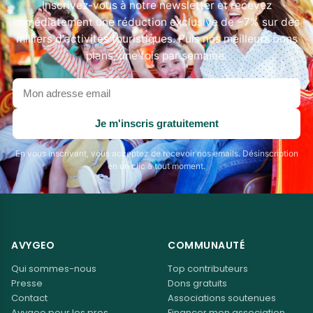
Inscrivez-vous à notre newsletter et recevez
immédiatement une réduction exclusive de −7% sur des
milliers d'activités touristiques. Puis nos meilleurs bons
plans, une fois par semaine.
Votre
adresse
email
Je m'inscris gratuitement
En vous inscrivant, vous acceptez de recevoir nos emails. Désinscription
en un clic à tout moment.
AVYGEO
COMMUNAUTÉ
Qui sommes-nous
Top contributeurs
Presse
Dons gratuits
Contact
Associations soutenues
Avygeo pour les pros
Financer mon association