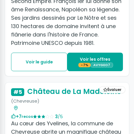
Second Empire. François Ier lui donne son
âme Renaissance, Napoléon sa légende.
Ses jardins dessinés par Le Nôtre et ses
130 hectares de domaine invitent à une
flânerie dans l'histoire de France.
Patrimoine UNESCO depuis 1981.
Voir les offres
Voir le guide
-7%
AVYGEO7
+11 photos
Château de La Madeleine
Évaluer
#5
(Chevreuse)
+7
3
/5
recos
Au cœur des Yvelines, la commune de
Chevreuse abrite un magnifique château