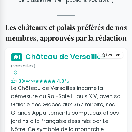
ce classement en publiant vos avis :)
Les châteaux et palais préférés de nos
membres, approuvés par la rédaction
+3 photos
Château de Versailles
Évaluer
#1
(Versailles)
+33
4.8
/5
recos
Le Château de Versailles incarne la
démesure du Roi-Soleil, Louis XIV, avec sa
Galerie des Glaces aux 357 miroirs, ses
Grands Appartements somptueux et ses
jardins à la française dessinés par Le
Nôtre. Ce symbole de la monarchie