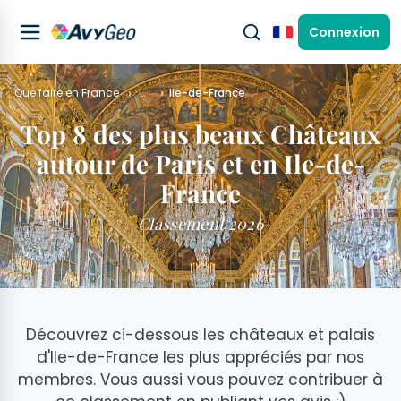
Connexion
Français
Que faire en France
…
Ile-de-France
Top 8 des plus beaux Châteaux
autour de Paris et en Ile-de-
France
Classement 2026
Découvrez ci-dessous les châteaux et palais
d'Ile-de-France les plus appréciés par nos
membres. Vous aussi vous pouvez contribuer à