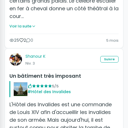
certains grands palais. Le célèbre escalier
en fer à cheval donne un côté théâtral à la
cour…
Voir la suite
25
2
0
5 mois
Shanour K
Suivre
Niv. 3
Un bâtiment très imposant
5/5
#Hôtel des Invalides
L'Hôtel des Invalides est une commande
de Louis XIV afin d'accueillir les invalides
de son armée. Mais aujourd'hui, il est
surtout connu pour abriter la tombe de