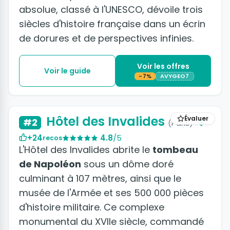
absolue, classé à l'UNESCO, dévoile trois
siècles d'histoire française dans un écrin
de dorures et de perspectives infinies.
Voir les offres
Voir le guide
-7%
AVYGEO7
+4 photos
Hôtel des Invalides
Évaluer
#2
(Paris)
+24
4.8
/5
recos
L'Hôtel des Invalides abrite le
tombeau
de Napoléon
sous un dôme doré
culminant à 107 mètres, ainsi que le
musée de l'Armée et ses 500 000 pièces
d'histoire militaire. Ce complexe
monumental du XVIIe siècle, commandé