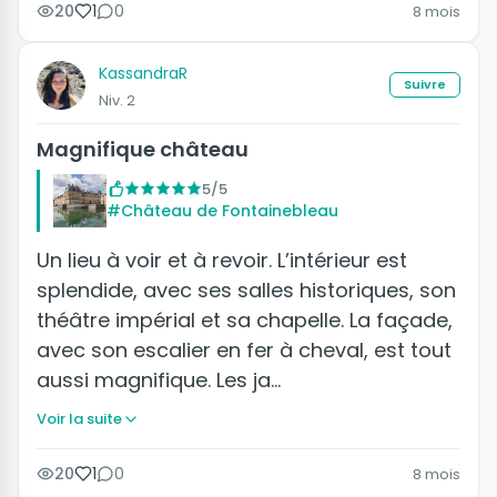
20
1
0
8 mois
KassandraR
Suivre
Niv. 2
Magnifique château
5/5
#Château de Fontainebleau
Un lieu à voir et à revoir. L’intérieur est
splendide, avec ses salles historiques, son
théâtre impérial et sa chapelle. La façade,
avec son escalier en fer à cheval, est tout
aussi magnifique. Les ja…
Voir la suite
20
1
0
8 mois