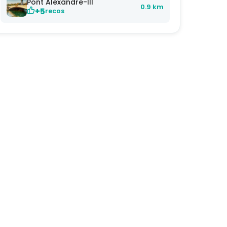
Pont Alexandre-III
0.9 km
+5
recos