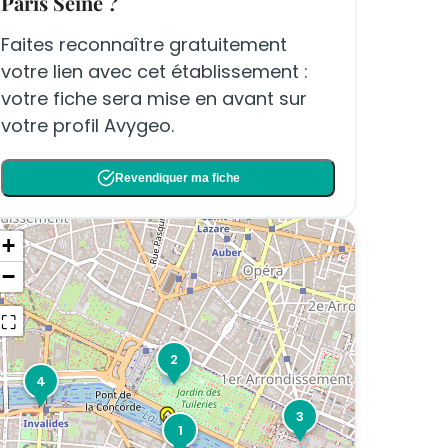
Paris Seine ?
Faites reconnaître gratuitement
votre lien avec cet établissement :
votre fiche sera mise en avant sur
votre profil Avygeo.
Revendiquer ma fiche
+
−
⛶
2
4
3
1