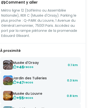
Comment y aller
Métro ligne 12 (Solférino ou Assemblée
Nationale), RER C (Musée d'Orsay). Parking le
plus proche : Q-PARK du Louvre, 1 Avenue du
Général Lemonnier, 75001 Paris. Accédez au
port par la rampe piétonne de la promenade
Edouard Glissant.
À proximité
Musée d'Orsay
0.1 km
+46
recos
Jardin des Tuileries
0.3 km
+47
recos
Musée du Louvre
0.8 km
+55
recos