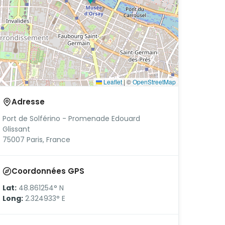
Leaflet
|
©
OpenStreetMap
Adresse
Port de Solférino - Promenade Edouard
Glissant
75007 Paris, France
Coordonnées GPS
Lat:
48.861254° N
Long:
2.324933° E