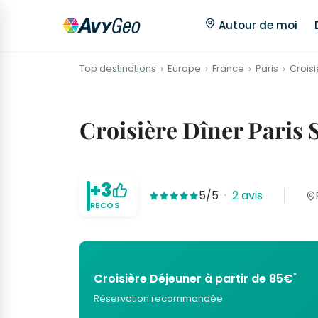
Autour de moi
Top destinations
Europe
France
Paris
Crois
Croisière Dîner Paris S
+3
5/5
·
2 avis
RECOS
*
Croisière Déjeuner à partir de 85€
Réservation recommandée