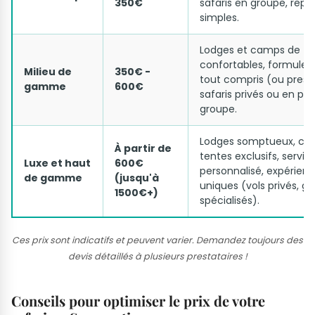
350€
safaris en groupe, repa
simples.
Lodges et camps de te
confortables, formule 
Milieu de
350€ -
tout compris (ou presq
gamme
600€
safaris privés ou en pet
groupe.
Lodges somptueux, ca
À partir de
tentes exclusifs, servic
Luxe et haut
600€
personnalisé, expérien
de gamme
(jusqu'à
uniques (vols privés, gu
1500€+)
spécialisés).
Ces prix sont indicatifs et peuvent varier. Demandez toujours des
devis détaillés à plusieurs prestataires !
Conseils pour optimiser le prix de votre