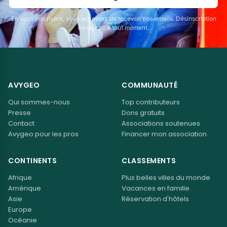
En vous inscrivant, vous acceptez de recevoir nos emails. Désinscription
en un clic à tout moment.
AVYGEO
COMMUNAUTÉ
Qui sommes-nous
Top contributeurs
Presse
Dons gratuits
Contact
Associations soutenues
Avygeo pour les pros
Financer mon association
CONTINENTS
CLASSEMENTS
Afrique
Plus belles villes du monde
Amérique
Vacances en famille
Asie
Réservation d'hôtels
Europe
Océanie