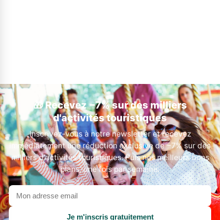
🎁 Recevez −7% sur des milliers
d'activités touristiques
Inscrivez-vous à notre newsletter et recevez
immédiatement une réduction exclusive de −7% sur des
milliers d'activités touristiques. Puis nos meilleurs bons
plans, une fois par semaine.
Votre
adresse
email
Je m'inscris gratuitement