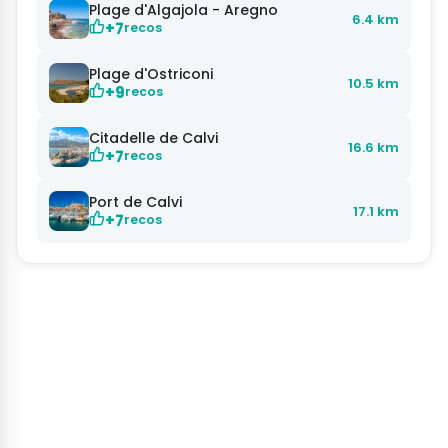
Plage d'Algajola - Aregno
6.4 km
+7
recos
Plage d'Ostriconi
10.5 km
+9
recos
Citadelle de Calvi
16.6 km
+7
recos
Port de Calvi
17.1 km
+7
recos