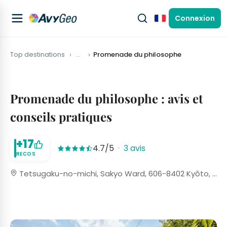
Connexion
Français
Top destinations
…
Promenade du philosophe
Promenade du philosophe : avis et
conseils pratiques
+17
4.7/5
·
3 avis
RECOS
Tetsugaku-no-michi, Sakyo Ward, 606-8402 Kyōto, Japon