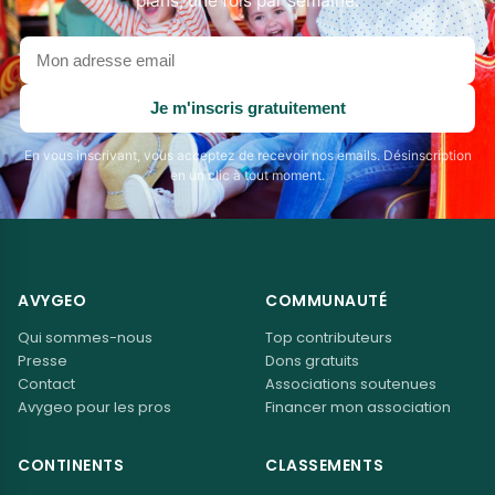
plans, une fois par semaine.
Votre
adresse
email
Je m'inscris gratuitement
En vous inscrivant, vous acceptez de recevoir nos emails. Désinscription
en un clic à tout moment.
AVYGEO
COMMUNAUTÉ
Qui sommes-nous
Top contributeurs
Presse
Dons gratuits
Contact
Associations soutenues
Avygeo pour les pros
Financer mon association
CONTINENTS
CLASSEMENTS