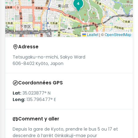
4
Leaflet
|
©
OpenStreetMap
Adresse
Tetsugaku-no-michi, Sakyo Ward
606-8402 Kyōto, Japon
Coordonnées GPS
Lat:
35.023877° N
Long:
135.796477° E
Comment y aller
Depuis la gare de Kyoto, prendre le bus 5 ou 17 et
descendre à l’arrêt Ginkakuji-mae pour