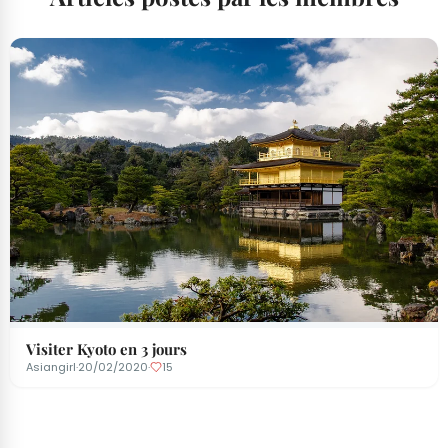
Visiter Kyoto en 3 jours
Asiangirl
·
20/02/2020
·
15