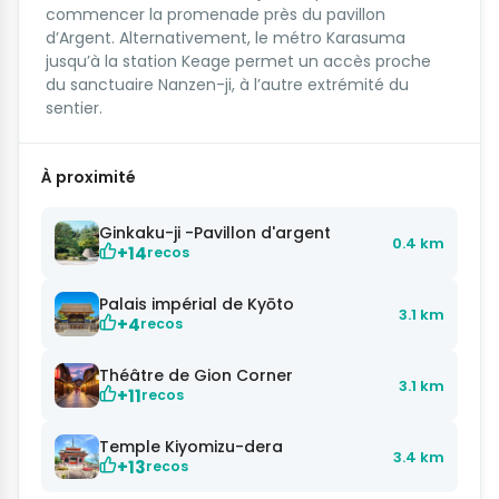
commencer la promenade près du pavillon
d’Argent. Alternativement, le métro Karasuma
jusqu’à la station Keage permet un accès proche
du sanctuaire Nanzen-ji, à l’autre extrémité du
sentier.
À proximité
Ginkaku-ji -Pavillon d'argent
0.4 km
+14
recos
Palais impérial de Kyōto
3.1 km
+4
recos
Théâtre de Gion Corner
3.1 km
+11
recos
Temple Kiyomizu-dera
3.4 km
+13
recos