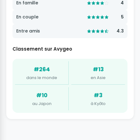
En famille
4
En couple
5
Entre amis
4.3
Classement sur Avygeo
#264
#13
dans le monde
en Asie
#10
#3
au Japon
à Kyōto