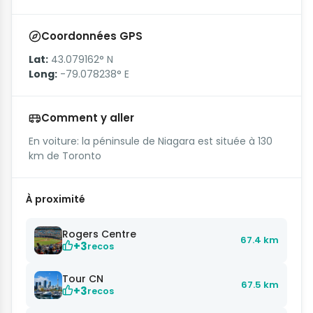
Coordonnées GPS
Lat:
43.079162° N
Long:
-79.078238° E
Comment y aller
En voiture: la péninsule de Niagara est située à 130
km de Toronto
À proximité
Rogers Centre
67.4 km
+3
recos
Tour CN
67.5 km
+3
recos