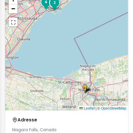
3
4
2
1
−
⛶
Leaflet
|
©
OpenStreetMap
Adresse
Niagara Falls, Canada