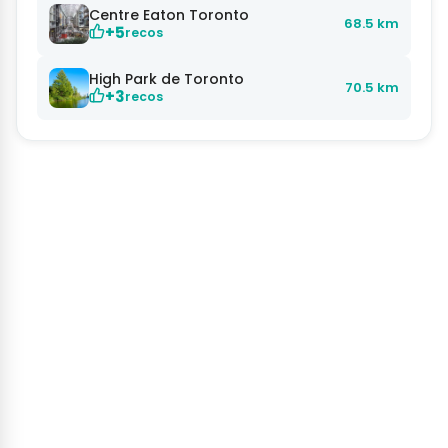
Centre Eaton Toronto
68.5 km
+5
recos
High Park de Toronto
70.5 km
+3
recos