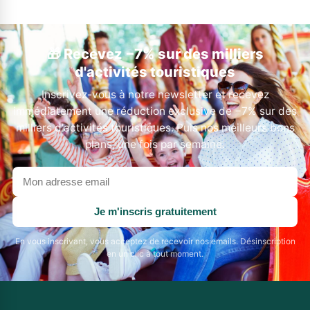
🎁 Recevez −7% sur des milliers
d'activités touristiques
Inscrivez-vous à notre newsletter et recevez
immédiatement une réduction exclusive de −7% sur des
milliers d'activités touristiques. Puis nos meilleurs bons
plans, une fois par semaine.
Votre
adresse
email
Je m'inscris gratuitement
En vous inscrivant, vous acceptez de recevoir nos emails. Désinscription
en un clic à tout moment.