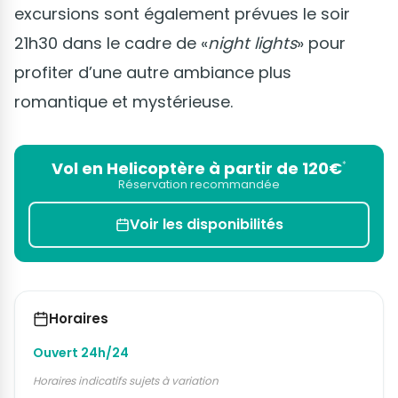
excursions sont également prévues le soir
21h30 dans le cadre de «
night lights
» pour
profiter d’une autre ambiance plus
romantique et mystérieuse.
Vol en Helicoptère à partir de 120€
*
Réservation recommandée
Voir les disponibilités
Horaires
Ouvert 24h/24
Horaires indicatifs sujets à variation