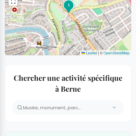
⛶
1
Leaflet
|
©
OpenStreetMap
Chercher une activité spécifique
à Berne