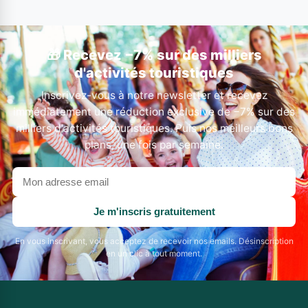
🎁 Recevez −7% sur des milliers
d'activités touristiques
Inscrivez-vous à notre newsletter et recevez
immédiatement une réduction exclusive de −7% sur des
milliers d'activités touristiques. Puis nos meilleurs bons
plans, une fois par semaine.
Votre
adresse
email
Je m'inscris gratuitement
En vous inscrivant, vous acceptez de recevoir nos emails. Désinscription
en un clic à tout moment.