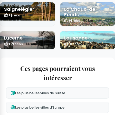
Saignelégier
La Chaux-de-
Fonds
+1
46 km
reco
+1
50 km
reco
Lucerne
Lausanne
+2
0
66 km
78 km
recos
reco
Ces pages pourraient vous
intéresser
Les plus belles villes de Suisse
Les plus belles villes d'Europe