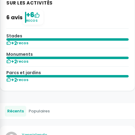
SUR LES ACTIVITÉS
+6
6 avis
RECOS
Stades
+2
recos
Monuments
+2
recos
Parcs et jardins
+2
recos
Récents
Populaires