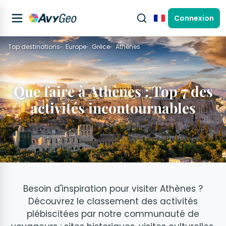
Connexion
Français
Top destinations
Europe
Grèce
Athènes
Que faire à Athènes : Top 7 des
activités incontournables
Besoin d'inspiration pour visiter Athènes ?
Découvrez le classement des activités
plébiscitées par notre communauté de