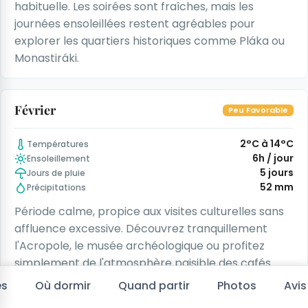
habituelle. Les soirées sont fraîches, mais les
journées ensoleillées restent agréables pour
explorer les quartiers historiques comme Pláka ou
Monastiráki.
Février
Peu Favorable
2°C à 14°C
Températures
6h / jour
Ensoleillement
5 jours
Jours de pluie
52 mm
Précipitations
Période calme, propice aux visites culturelles sans
affluence excessive. Découvrez tranquillement
l'Acropole, le musée archéologique ou profitez
simplement de l'atmosphère paisible des cafés
dans les ruelles typiques de la ville.
es
Où dormir
Quand partir
Photos
Avis