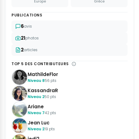
Europe
Grèce
PUBLICATIONS
6
avis
21
photos
2
articles
TOP 5 DES CONTRIBUTEURS
MathildeFlor
Niveau 8
56 pts
KassandraR
Niveau 2
50 pts
Ariane
Niveau 7
42 pts
Jean Luc
Niveau 2
19 pts
jedi2