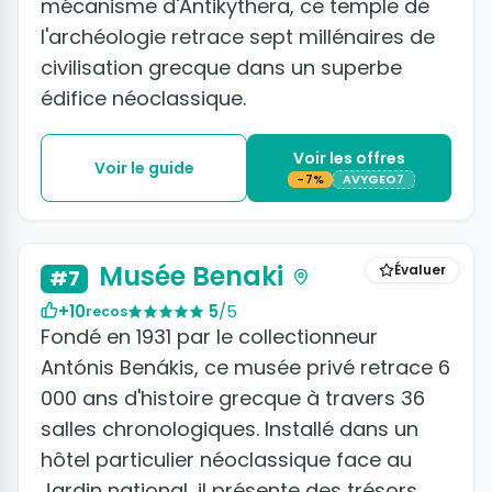
mécanisme d'Antikythera, ce temple de
l'archéologie retrace sept millénaires de
civilisation grecque dans un superbe
édifice néoclassique.
Voir les offres
Voir le guide
-7%
AVYGEO7
Musée Benaki
Évaluer
#7
+10
5
/5
recos
Fondé en 1931 par le collectionneur
Antónis Benákis, ce musée privé retrace 6
000 ans d'histoire grecque à travers 36
salles chronologiques. Installé dans un
hôtel particulier néoclassique face au
Jardin national, il présente des trésors