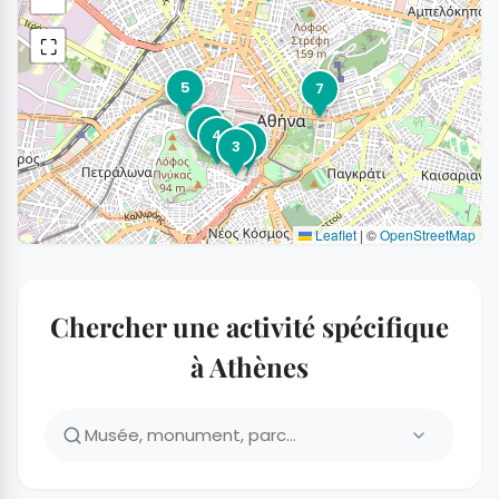
⛶
5
7
1
4
2
3
Leaflet
|
©
OpenStreetMap
Chercher une activité spécifique
à Athènes