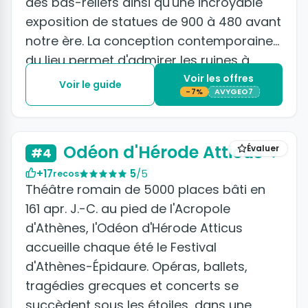
des bas-reliefs ainsi qu'une incroyable
exposition de statues de 900 à 480 avant
notre ère. La conception contemporaine
du lieu permet d'admirer les ruines à
travers un sol transparent : il est
Voir les offres
Voir le guide
-7%
AVYGEO7
incontournable.
+3 photos
Odéon d'Hérode Atticus
Évaluer
#4
+17
5
/5
recos
Théâtre romain de 5000 places bâti en
161 apr. J.-C. au pied de l'Acropole
d'Athènes, l'Odéon d'Hérode Atticus
accueille chaque été le Festival
d'Athènes-Épidaure. Opéras, ballets,
tragédies grecques et concerts se
succèdent sous les étoiles, dans une