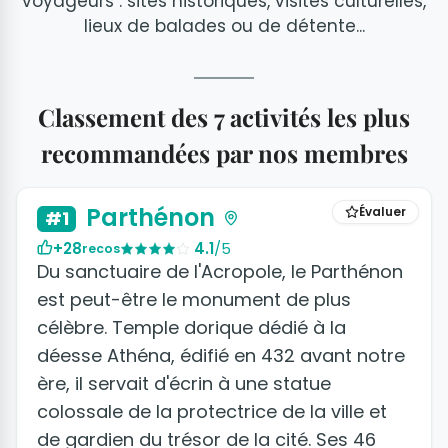
voyageurs : sites historiques, visites culturelles,
lieux de balades ou de détente...
Classement des 7 activités les plus
recommandées par nos membres
+5 photos
Parthénon
Évaluer
#1
+28
4.1
/5
recos
Du sanctuaire de l'Acropole, le Parthénon
est peut-être le monument de plus
célèbre. Temple dorique dédié à la
déesse Athéna, édifié en 432 avant notre
ère, il servait d'écrin à une statue
colossale de la protectrice de la ville et
de gardien du trésor de la cité. Ses 46