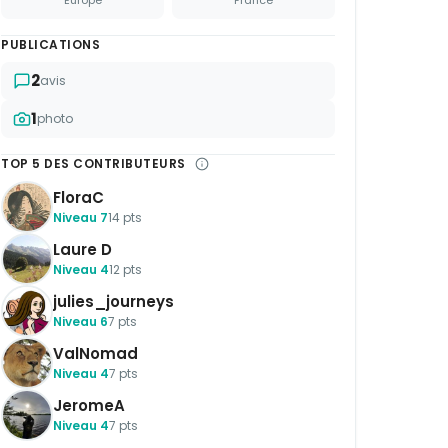
PUBLICATIONS
2
avis
1
photo
TOP 5 DES CONTRIBUTEURS
FloraC
Niveau 7
14 pts
Laure D
Niveau 4
12 pts
julies_journeys
Niveau 6
7 pts
ValNomad
Niveau 4
7 pts
JeromeA
Niveau 4
7 pts