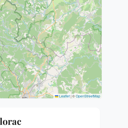
Leaflet
|
©
OpenStreetMap
Florac