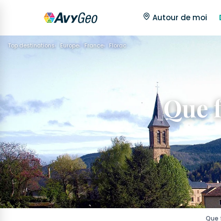
Autour de moi
Top destinations
Europe
France
Florac
Que f
Que f