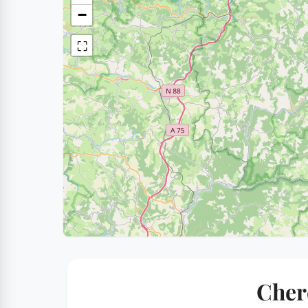
−
⛶
Cherc