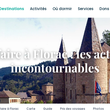
Destinations
Activités
Où dormir
Services
Dons 
aire à Florac : les act
incontournables
aire à Florac
Carte
Guide
Prix des voyages
Photos