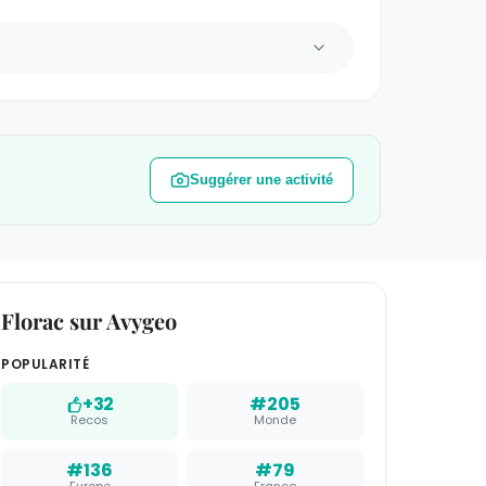
Suggérer une activité
Florac sur Avygeo
POPULARITÉ
+32
#205
Recos
Monde
#136
#79
Europe
France