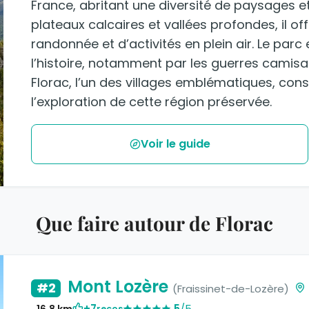
France, abritant une diversité de paysages e
plateaux calcaires et vallées profondes, il o
randonnée et d’activités en plein air. Le parc
l’histoire, notamment par les guerres camisard
Florac, l’un des villages emblématiques, con
l’exploration de cette région préservée.
Voir le guide
Que faire autour de Florac
Mont Lozère
#2
(Fraissinet-de-Lozère)
+7
5
/5
16.8 km
recos