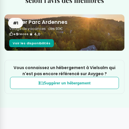
selon l'avis des membres
Center Parc Ardennes
#1
Village de vacances
·
dès 93€
+9
4,0
recos
Voir les disponibilités
Vous connaissez un hébergement à Vielsalm qui
n'est pas encore référencé sur Avygeo ?
Suggérer un hébergement