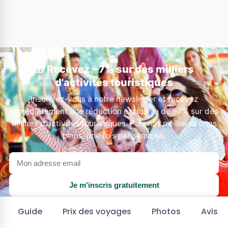
🎁 Recevez −7% sur des milliers
d'activités touristiques
Inscrivez-vous à notre newsletter et recevez
immédiatement une réduction exclusive de −7% sur des
milliers d'activités touristiques. Puis nos meilleurs bons
plans, une fois par semaine.
Votre
adresse
email
Je m'inscris gratuitement
En vous inscrivant, vous acceptez de recevoir nos emails. Désinscription
Guide
Prix des voyages
Photos
Avis
en un clic à tout moment.