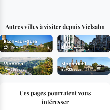
Autres villes à visiter depuis Vielsalm
Esch-sur-Sûre
Liège
+15
+20
43 km
45 km
recos
recos
Vianden
Maastricht
+29
+22
45 km
64 km
recos
recos
Ces pages pourraient vous
intéresser