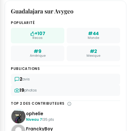
Guadalajara sur Avygeo
POPULARITÉ
+107
#44
Recos
Monde
#9
#2
Amérique
Mexique
PUBLICATIONS
2
avis
19
photos
TOP 2 DES CONTRIBUTEURS
ophelie
Niveau 7
135 pts
FranckyBoy