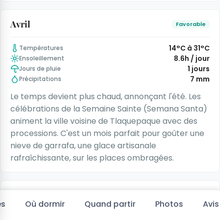
Avril
Favorable
14°C à 31°C
Températures
8.6h / jour
Ensoleillement
1 jours
Jours de pluie
7 mm
Précipitations
Le temps devient plus chaud, annonçant l'été. Les
célébrations de la Semaine Sainte (Semana Santa)
animent la ville voisine de Tlaquepaque avec des
processions. C'est un mois parfait pour goûter une
nieve de garrafa, une glace artisanale
rafraîchissante, sur les places ombragées.
Mai
Peu Favorable
es
Où dormir
Quand partir
Photos
Avis
16°C à 33°C
Températures