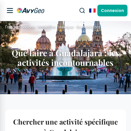
Connexion
Français
Top destinations
Amérique
Mexique
Guadalajara
Que faire à Guadalajara : les
activités incontournables
Chercher une activité spécifique