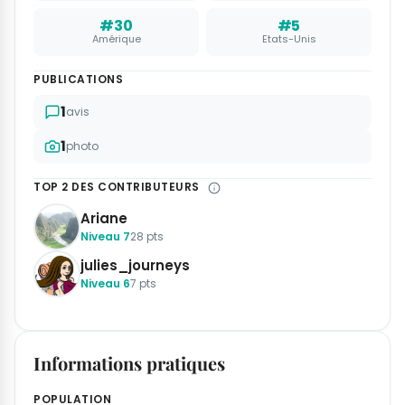
#30
#5
Amérique
Etats-Unis
PUBLICATIONS
1
avis
1
photo
TOP 2 DES CONTRIBUTEURS
Ariane
Niveau 7
28 pts
julies_journeys
Niveau 6
7 pts
Informations pratiques
POPULATION