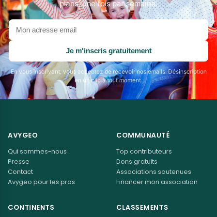
plans, une fois par semaine.
Votre
adresse
email
Je m'inscris gratuitement
En vous inscrivant, vous acceptez de recevoir nos emails. Désinscription
en un clic à tout moment.
AVYGEO
COMMUNAUTÉ
Qui sommes-nous
Top contributeurs
Presse
Dons gratuits
Contact
Associations soutenues
Avygeo pour les pros
Financer mon association
CONTINENTS
CLASSEMENTS