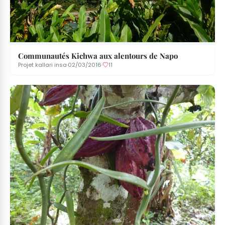
Communautés Kichwa aux alentours de Napo
Projet kallari insa
·
02/03/2016
·
11