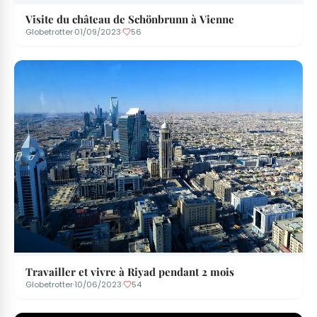
Visite du château de Schönbrunn à Vienne
Globetrotter
·
01/09/2023
·
56
Travailler et vivre à Riyad pendant 2 mois
Globetrotter
·
10/06/2023
·
54