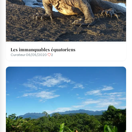
Les immanquables équatoriens
Curateur
·
06/05/2020
·
2