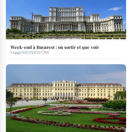
Week-end à Bucarest : où sortir et que voir
Foggy
·
13/07/2020
·
59