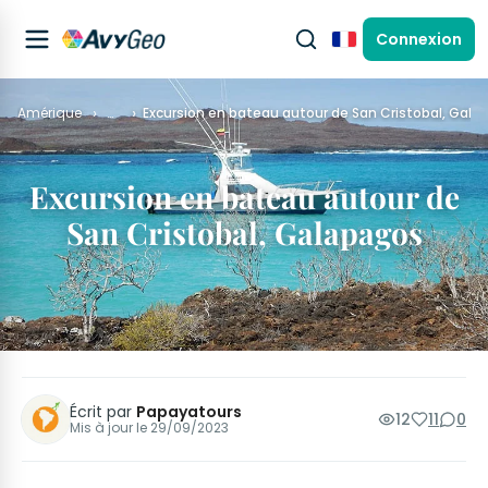
Connexion
Français
Amérique
…
Excursion en bateau autour de San Cristobal, Gala
Excursion en bateau autour de
San Cristobal, Galapagos
Écrit par
Papayatours
12
11
0
Mis à jour le
29/09/2023