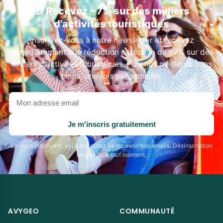
🎁 Recevez −7% sur des milliers
d'activités touristiques
Inscrivez-vous à notre newsletter et recevez
immédiatement une réduction exclusive de −7% sur des
milliers d'activités touristiques. Puis nos meilleurs bons
plans, une fois par semaine.
Votre
adresse
email
Je m'inscris gratuitement
En vous inscrivant, vous acceptez de recevoir nos emails. Désinscription
en un clic à tout moment.
AVYGEO
COMMUNAUTÉ