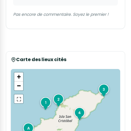
Pas encore de commentaire. Soyez le premier !
Carte des lieux cités
+
−
3
⛶
2
1
4
A