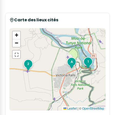
Carte des lieux cités
+
−
⛶
1
A
2
Leaflet
|
©
OpenStreetMap