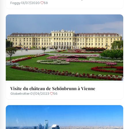
Foggy
·
13/07/2020
·
59
Visite du château de Schönbrunn à Vienne
Globetrotter
·
01/09/2023
·
56