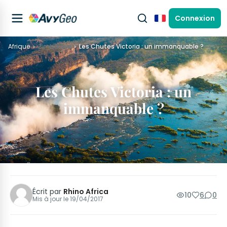
Connexion
Français
Afrique
Zimbabwe
Les Chutes Victoria : un immanquable ?
Les Chutes Victoria : un
immanquable ?
Écrit par
Rhino Africa
10
6
0
Mis à jour le
19/04/2017