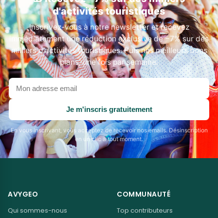
d'activités touristiques
Inscrivez-vous à notre newsletter et recevez
immédiatement une réduction exclusive de −7% sur des
milliers d'activités touristiques. Puis nos meilleurs bons
plans, une fois par semaine.
Votre
adresse
email
Je m'inscris gratuitement
En vous inscrivant, vous acceptez de recevoir nos emails. Désinscription
en un clic à tout moment.
AVYGEO
COMMUNAUTÉ
Qui sommes-nous
Top contributeurs