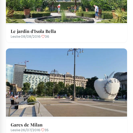
Le jardin d'Isola Bella
Leslie
·
08/08/2016
·
36
Gares de Milan
Leslie
·
26/07/2016
·
35