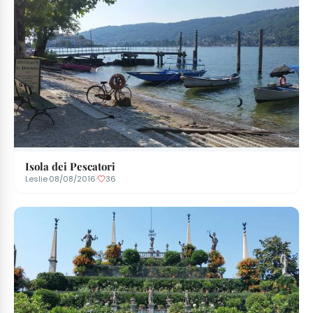
Isola dei Pescatori
Leslie
·
08/08/2016
·
36