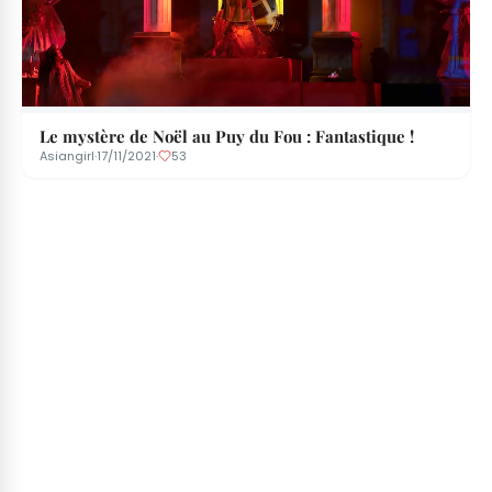
Le mystère de Noël au Puy du Fou : Fantastique !
Asiangirl
·
17/11/2021
·
53