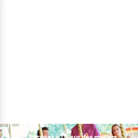
🎁 Recevez −7% sur des milliers