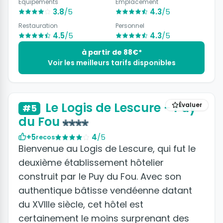
Équipements
Emplacement
et vous transporter tout droit à l’époque
3.8
/5
4.3
/5
mérovingienne !
Restauration
Personnel
4.5
/5
4.3
/5
à partir de 88€*
Voir les meilleurs tarifs disponibles
+8 photos
Le Logis de Lescure - Puy
Évaluer
#5
du Fou
+5
4
/5
recos
Bienvenue au Logis de Lescure, qui fut le
deuxième établissement hôtelier
construit par le Puy du Fou. Avec son
authentique bâtisse vendéenne datant
du XVIIIe siècle, cet hôtel est
certainement le moins surprenant des