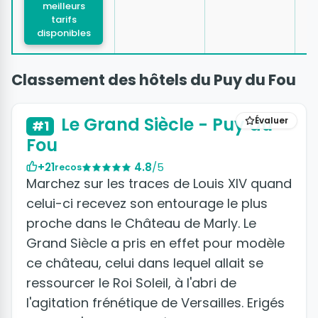
7
meilleurs
tarifs
disponibles
Classement des hôtels du Puy du Fou
+12 photos
Le Grand Siècle - Puy du
Évaluer
#1
Fou
+21
4.8
/5
recos
Marchez sur les traces de Louis XIV quand
celui-ci recevez son entourage le plus
proche dans le Château de Marly. Le
Grand Siècle a pris en effet pour modèle
ce château, celui dans lequel allait se
ressourcer le Roi Soleil, à l'abri de
l'agitation frénétique de Versailles. Erigés