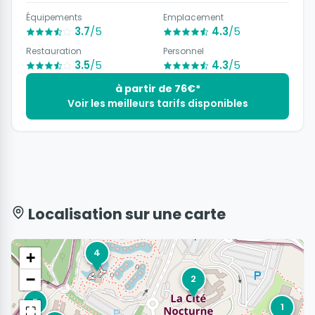
Équipements
Emplacement
3.7
/5
4.3
/5
Restauration
Personnel
3.5
/5
4.3
/5
à partir de 76€*
Voir les meilleurs tarifs disponibles
Localisation sur une carte
4
+
−
2
5
1
⛶