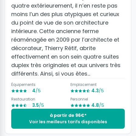
quatre extérieurement, il n’en reste pas
moins l’un des plus atypiques et curieux
du point de vue de son architecture
intérieure. Cette ancienne ferme
réaménagée en 2009 par l’architecte et
décorateur, Thierry Rétif, abrite
effectivement en son sein quatre suites
duplex très originales et aux univers très
différents. Ainsi, si vous êtes
romantiques, amateurs d’astronomie,
Équipements
Emplacement
amoureux de la nature ou mélomanes,
4
/5
4.3
/5
vous serez certainement séduits par l’un
Restauration
Personnel
3.5
/5
4.8
/5
de ces quatre duplex au standing 4
étoiles, pouvant accueillir entre 4 et 6
à partir de 96€*
Voir les meilleurs tarifs disponibles
personnes et où le petit-déjeuner vous
est servi en chambre.