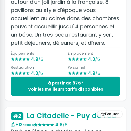
autour d'un joli jardin à la française, 8
pavillons au style d'époque vous
accueillent au calme dans des chambres
pouvant accueillir jusqu' 4 personnes et
un bébé. Un très beau restaurant y sert
petit déjeuners, déjeuners, et dîners.
Équipements
Emplacement
4.9
/5
4.3
/5
Restauration
Personnel
4.3
/5
4.9
/5
à partir de 97€*
Voir les meilleurs tarifs disponibles
+11 photos
La Citadelle - Puy du Fou
Évaluer
#2
+13
4.8
/5
recos