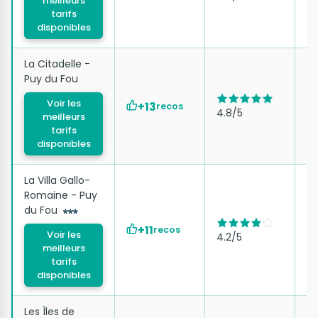
meilleurs
9
tarifs
disponibles
La Citadelle -
Puy du Fou
à 
Voir les
d
+13
recos
4.8/5
meilleurs
8
tarifs
disponibles
La Villa Gallo-
Romaine - Puy
du Fou
à 
d
+11
recos
Voir les
4.2/5
8
meilleurs
tarifs
disponibles
Les Îles de