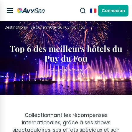
Connexion
Français
Destinations
Séjour en hôtel au Puy-du-Fou
Top 6 des meilleurs hôtels du
Puy du Fou
Classement 2026
Collectionnant les récompenses
internationales, grâce à ses shows
spectaculaires, ses effets spéciaux et son