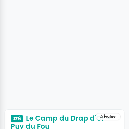
+11 photos
Le Camp du Drap d'Or -
Évaluer
#6
Puy du Fou