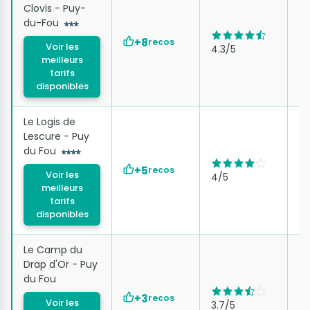
Clovis - Puy-
du-Fou
à 
d
+8
recos
Voir les
4.3/5
8
meilleurs
tarifs
disponibles
Le Logis de
Lescure - Puy
du Fou
à 
d
+5
recos
Voir les
4/5
9
meilleurs
tarifs
disponibles
Le Camp du
Drap d'Or - Puy
du Fou
à 
d
+3
recos
Voir les
3.7/5