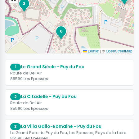
3
6
Leaflet
|
©
OpenStreetMap
Le Grand Siècle - Puy du Fou
1
Route de Bel Air
85590 Les Epesses
La Citadelle - Puy du Fou
2
Route de Bel Air
85590 Les Epesses
La Villa Gallo-Romaine - Puy du Fou
3
Le Grand Parc du Puy du Fou, Les Epesses, Pays de la Loire
85590 Les Epesses