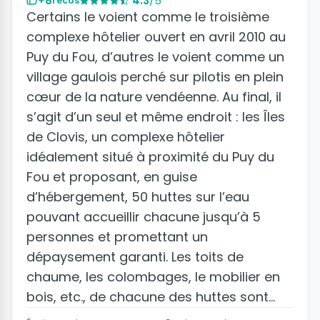
+8
4.3
/5
recos
Certains le voient comme le troisième
complexe hôtelier ouvert en avril 2010 au
Puy du Fou, d’autres le voient comme un
village gaulois perché sur pilotis en plein
cœur de la nature vendéenne. Au final, il
s’agit d’un seul et même endroit : les Îles
de Clovis, un complexe hôtelier
idéalement situé à proximité du Puy du
Fou et proposant, en guise
d’hébergement, 50 huttes sur l’eau
pouvant accueillir chacune jusqu’à 5
personnes et promettant un
dépaysement garanti. Les toits de
chaume, les colombages, le mobilier en
bois, etc., de chacune des huttes sont
notamment là pour tenir cette promesse