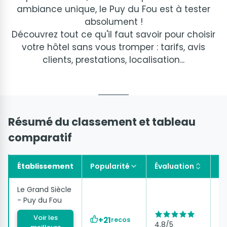
ambiance unique, le Puy du Fou est à tester
absolument !
Découvrez tout ce qu'il faut savoir pour choisir
votre hôtel sans vous tromper : tarifs, avis
clients, prestations, localisation...
Résumé du classement et tableau
comparatif
Établissement
Popularité
Évaluation
Ta
Le Grand Siècle
- Puy du Fou
à 
Voir les
d
+21
recos
4.8/5