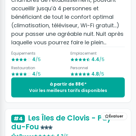
accueillir jusqu’à 4 personnes et
bénéficiant de tout le confort optimal
(climatisation, téléviseur, Wi-Fi gratuit…)
pour passer une agréable nuit. Nuit après
laquelle vous pourrez faire le plein
d’énergie en prenant votre petit-déjeuner
Équipements
Emplacement
au restaurant l’Atrium de l’hôtel, servant
4
/5
4.4
/5
également le dîner en face d’un immense
Restauration
Personnel
4
/5
4.8
/5
patio méditerranéen inspiré de l’Empire
Romain.
à partir de 88€*
Voir les meilleurs tarifs disponibles
+11 photos
Les Îles de Clovis - Puy-
Évaluer
#4
du-Fou