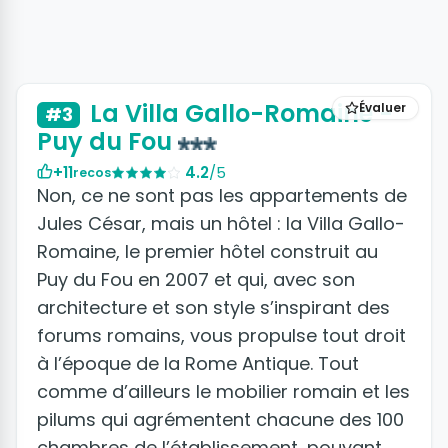
+11 photos
La Villa Gallo-Romaine -
Évaluer
#3
Puy du Fou
+11
4.2
/5
recos
Non, ce ne sont pas les appartements de
Jules César, mais un hôtel : la Villa Gallo-
Romaine, le premier hôtel construit au
Puy du Fou en 2007 et qui, avec son
architecture et son style s’inspirant des
forums romains, vous propulse tout droit
à l’époque de la Rome Antique. Tout
comme d’ailleurs le mobilier romain et les
pilums qui agrémentent chacune des 100
chambres de l’établissement, pouvant