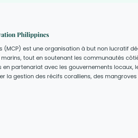
ation Philippines
 (MCP) est une organisation à but non lucratif déd
marins, tout en soutenant les communautés côtièr
ons en partenariat avec les gouvernements locaux, l
 la gestion des récifs coralliens, des mangroves 
herche scientifique, éducation environnemental
Nous réalisons des inventaires de la biodiversit
 de conservation marine, soutenons la gestion de
mes d'éducation environnementale destinés aux 