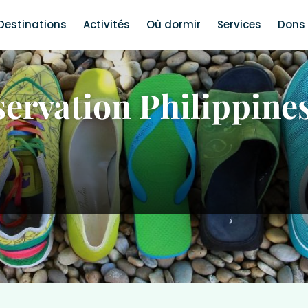
Destinations
Activités
Où dormir
Services
Dons 
ervation Philippine