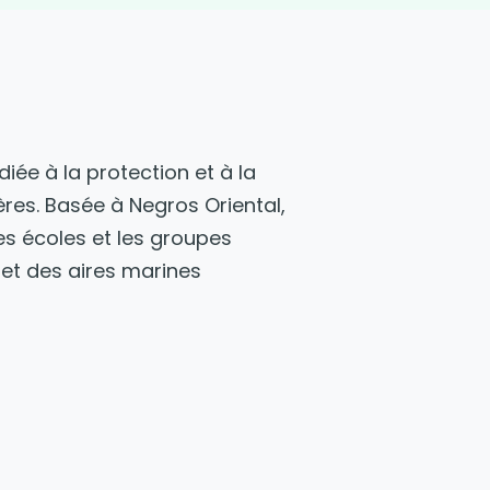
iée à la protection et à la
es. Basée à Negros Oriental,
es écoles et les groupes
et des aires marines
e, renforcement des capacités
é sous-marine, formons les
s aires marines protégées et
jeunes.