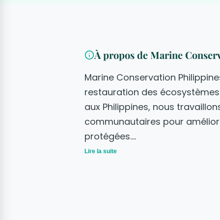
À propos de Marine Conserv
Marine Conservation Philippines
restauration des écosystèmes 
aux Philippines, nous travaill
communautaires pour améliorer
protégées.
Lire la suite
Nos programmes combinent rec
et engagement communautaire. 
acteurs locaux aux techniques
mettons en œuvre des program