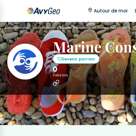
Autour de moi
Dons gratuits
Associations
Marine Conservation Philippines
Marine Cons
Devenir parrain
0
PARRAIN