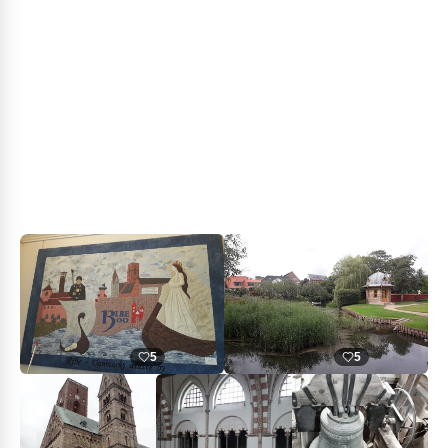
Jutland et aux portes d'entrée du Parc National de
la Mer des Wadden. Ne pas manquer le petit musée
Museet Ribes Vikinger qui retrace l'histoire de la ville
depuis sa création jusqu'à nos jours, exposant tout
particulièrement les quelques objets de l'ère Viking
retrouvés.
Photos août 2022
5
5