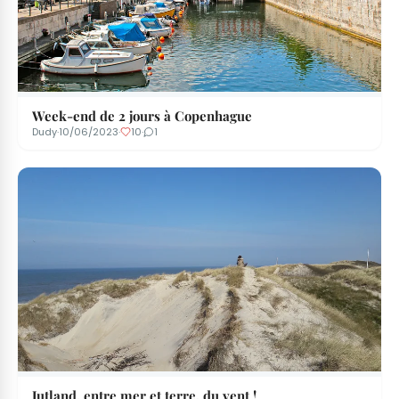
Week-end de 2 jours à Copenhague
Dudy
·
10/06/2023
·
10
·
1
Jutland, entre mer et terre, du vent !