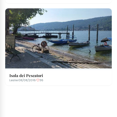
Isola dei Pescatori
Leslie
·
08/08/2016
·
36