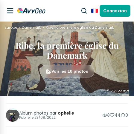
Connexion
Français
Europe
Danemark
Ribe, la première église du Danemark
Ribe, la première église du
Danemark
Voir les 10 photos
Photo :
ophelie
Album photos par
ophelie
8
44
0
Publié le
23/08/2022