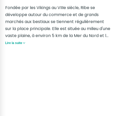
Fondée par les Vikings au VIIIe siècle, Ribe se
développe autour du commerce et de grands
marchés aux bestiaux se tiennent régulièrement
sur la place principale. Elle est située au milieu d'une
vaste plaine, à environ 5 km de la Mer du Nord et la
rivière navigable du même nom la connecte vers
Lire la suite
les terres.
En l'an 860, le religieux Ansgar y construit la toute
première église du Danemark, dans le but de
convertir la population au Christianisme. Elle fut
ensuite remplacée par une cathédrale construite
au XIIe siècle et plusieurs fois remaniée. On peut
encore la visiter aujourd'hui et parcourir les ruelles
de la ville restée très médiévale.
Si vous arrivez au Danemark depuis l'Allemagne,
Ribe est une première étape reposante, au Sud du