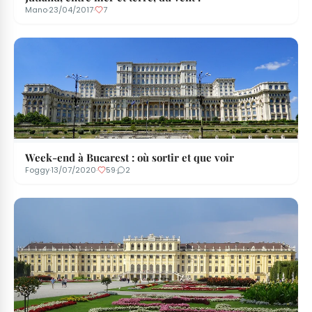
Mano
·
23/04/2017
·
7
Week-end à Bucarest : où sortir et que voir
Foggy
·
13/07/2020
·
59
·
2