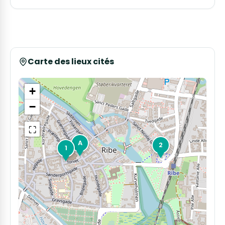
Carte des lieux cités
+
−
⛶
A
2
1