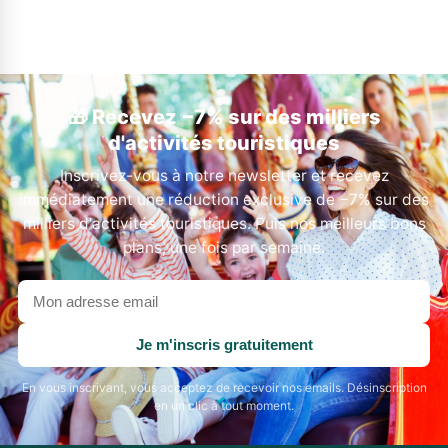
🎁 Recevez −7% sur des milliers
d'activités touristiques
Inscrivez-vous à notre newsletter et recevez
immédiatement une réduction exclusive de −7% sur des
milliers d'activités touristiques. Puis nos meilleurs bons
plans, une fois par semaine.
Votre
adresse
email
Je m'inscris gratuitement
En vous inscrivant, vous acceptez de recevoir nos emails. Désinscription
en un clic à tout moment.