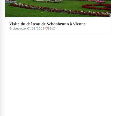
Visite du château de Schönbrunn à Vienne
Globetrotter
·
01/09/2023
·
56
·
1