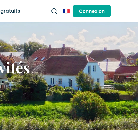
gratuits
Connexion
Français
vités