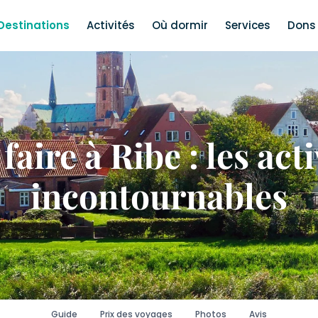
Destinations
Activités
Où dormir
Services
Dons 
faire à Ribe : les acti
incontournables
Guide
Prix des voyages
Photos
Avis