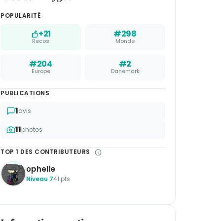
POPULARITÉ
+21
#298
Recos
Monde
#204
#2
Europe
Danemark
PUBLICATIONS
1
avis
11
photos
TOP 1 DES CONTRIBUTEURS
ophelie
Niveau 7
41 pts