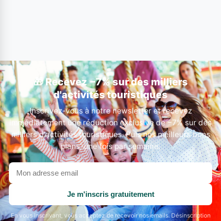
🎁 Recevez −7% sur des milliers
d'activités touristiques
Inscrivez-vous à notre newsletter et recevez
immédiatement une réduction exclusive de −7% sur des
milliers d'activités touristiques. Puis nos meilleurs bons
plans, une fois par semaine.
Votre
adresse
email
Je m'inscris gratuitement
En vous inscrivant, vous acceptez de recevoir nos emails. Désinscription