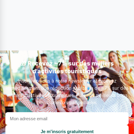
🎁 Recevez −7% sur des milliers
d'activités touristiques
Inscrivez-vous à notre newsletter et recevez
immédiatement une réduction exclusive de −7% sur des
milliers d'activités touristiques. Puis nos meilleurs bons
plans, une fois par semaine.
Votre
adresse
email
Je m'inscris gratuitement