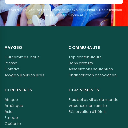
En vous inscrivant, vous acceptez de recevoir nos emails. Désinscription
en un clic à tout moment.
AVYGEO
COMMUNAUTÉ
Qui sommes-nous
Top contributeurs
Presse
Dons gratuits
Contact
Associations soutenues
Avygeo pour les pros
Financer mon association
CONTINENTS
CLASSEMENTS
Afrique
Plus belles villes du monde
Amérique
Vacances en famille
Asie
Réservation d'hôtels
Europe
Océanie