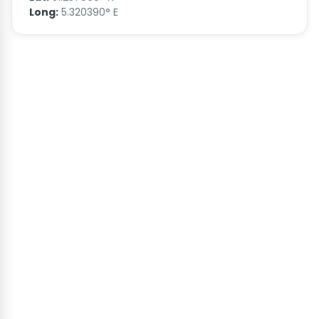
Long:
5.320390° E