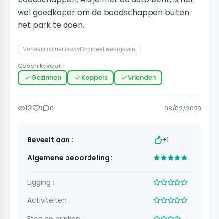
wel goedkoper om de boodschappen buiten
het park te doen.
Vertaald uit het Frans
Origineel weergeven
Geschikt voor :
Gezinnen
Koppels
Vrienden
13
1
0
08/02/2020
Beveelt aan :
+1
Algemene beoordeling :
Ligging :
Activiteiten :
Eten en drinken :