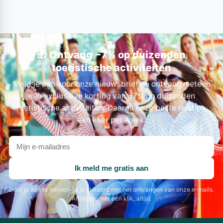
🎁 Ontvang −7% op duizenden
toeristische activiteiten
Meld je aan voor onze nieuwsbrief en ontvang meteen
een exclusieve korting van −7% op duizenden
toeristische activiteiten. Daarna onze beste reistips,
één keer per week.
Je
e-
mailadres
Ik meld me gratis aan
Door je aan te melden ga je akkoord met het ontvangen van onze e-mails.
Afmelden met één klik, altijd.