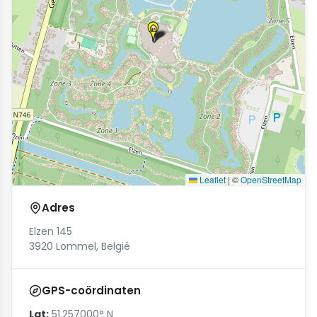
Leaflet
|
©
OpenStreetMap
Adres
Elzen 145
3920 Lommel, België
GPS-coördinaten
Lat:
51.257000° N