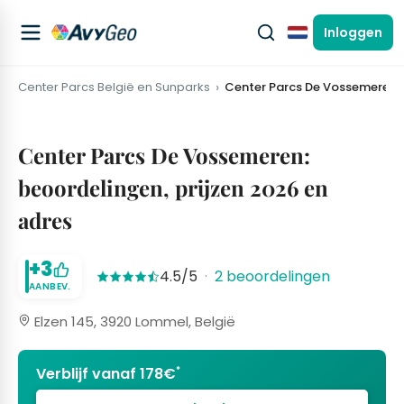
Inloggen
Nederlands
Center Parcs België en Sunparks
Center Parcs De Vossemeren
Center Parcs De Vossemeren:
beoordelingen, prijzen 2026 en
adres
+3
4.5/5
·
2 beoordelingen
AANBEV.
Elzen 145, 3920 Lommel, België
*
Verblijf vanaf 178€