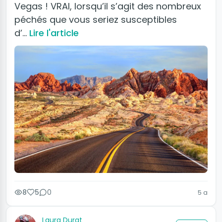
Vegas ! VRAI, lorsqu’il s’agit des nombreux
péchés que vous seriez susceptibles
d’…
Lire l'article
8
5
0
5 a
Laura Durat