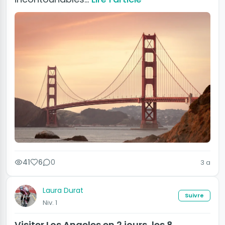
41
6
0
3 a
Laura Durat
Suivre
Niv. 1
Visiter Los Angeles en 2 jours, les 8