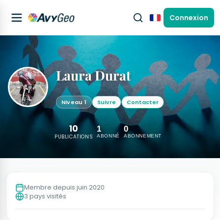
Connexion
Français
Laura Durat
Niveau 1
Suivre
Contacter
10
1
0
PUBLICATIONS
ABONNÉ
ABONNEMENT
Membre depuis juin 2020
3 pays visités