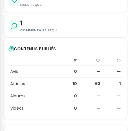
LIKES REÇUS
1
COMMENTAIRE REÇU
CONTENUS PUBLIÉS
#
Avis
0
—
—
Articles
10
63
1
Albums
0
—
—
Vidéos
0
—
—