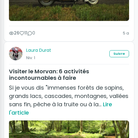
26
11
0
5 a
Laura Durat
Suivre
Niv. 1
Visiter le Morvan: 6 activités
incontournables à faire
Si je vous dis "immenses forêts de sapins,
grands lacs, cascades, montagnes, vallées
sans fin, pêche à la truite ou à la…
Lire
l'article