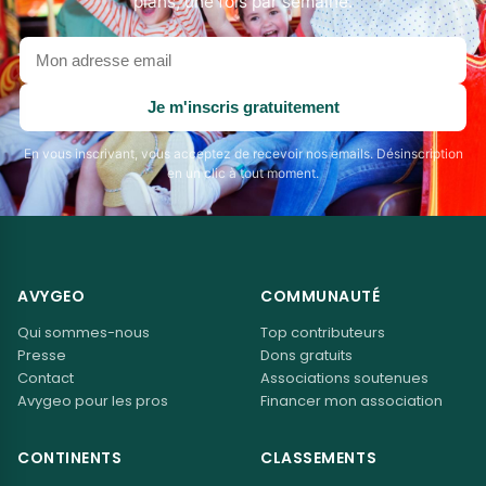
plans, une fois par semaine.
Votre
adresse
email
Je m'inscris gratuitement
En vous inscrivant, vous acceptez de recevoir nos emails. Désinscription
en un clic à tout moment.
AVYGEO
COMMUNAUTÉ
Qui sommes-nous
Top contributeurs
Presse
Dons gratuits
Contact
Associations soutenues
Avygeo pour les pros
Financer mon association
CONTINENTS
CLASSEMENTS