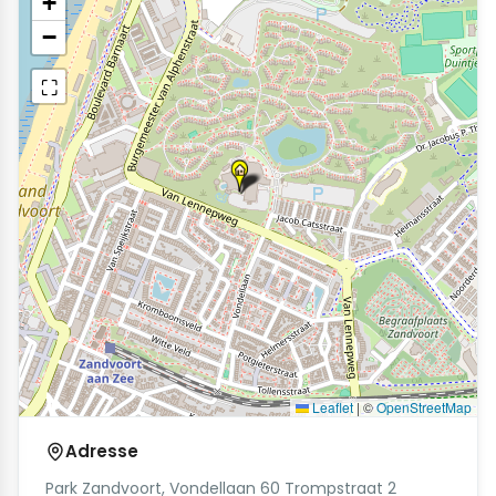
+
−
⛶
Leaflet
|
©
OpenStreetMap
Adresse
Park Zandvoort, Vondellaan 60 Trompstraat 2