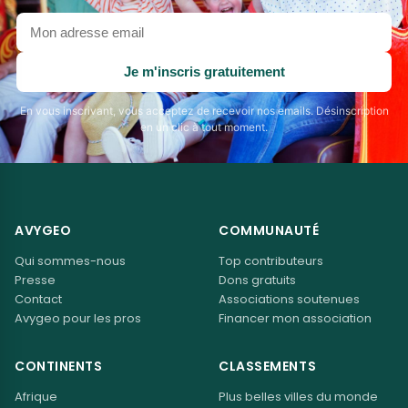
Votre
adresse
email
Je m'inscris gratuitement
En vous inscrivant, vous acceptez de recevoir nos emails. Désinscription
en un clic à tout moment.
AVYGEO
COMMUNAUTÉ
Qui sommes-nous
Top contributeurs
Presse
Dons gratuits
Contact
Associations soutenues
Avygeo pour les pros
Financer mon association
CONTINENTS
CLASSEMENTS
Afrique
Plus belles villes du monde