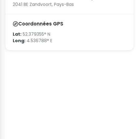
2041 BE Zandvoort, Pays-Bas
Coordonnées GPS
Lat:
52.379355° N
Long:
4.536788° E