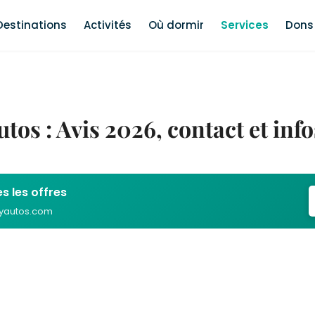
Destinations
Activités
Où dormir
Services
Dons 
tos : Avis 2026, contact et inf
s les offres
ayautos.com