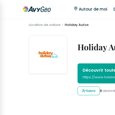
Autour de moi
Location de voiture
Holiday Autos
Holiday Au
Découvrir toute
https://www.holid
0
abonné
Suivre