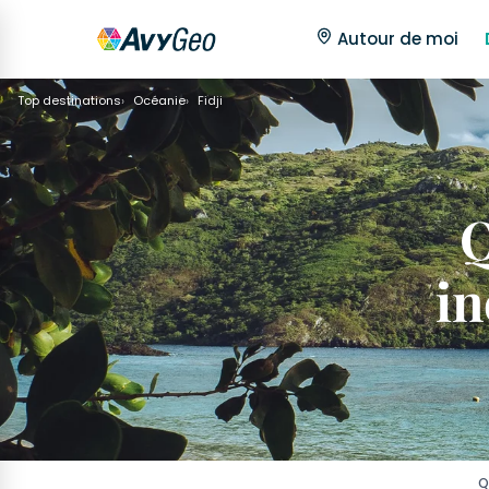
Autour de moi
Top destinations
Océanie
Fidji
Q
in
Q