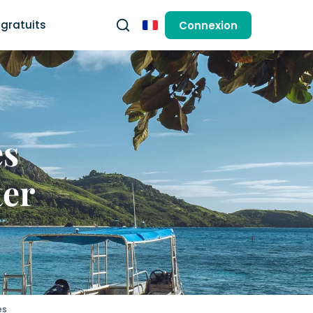
gratuits
Connexion
Français
es
ter
es