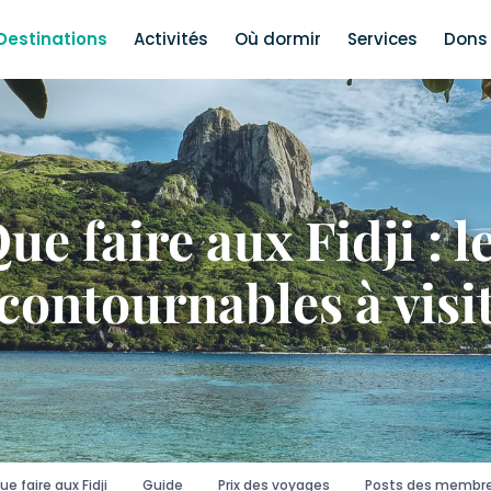
Destinations
Activités
Où dormir
Services
Dons 
ue faire aux Fidji : l
contournables à visi
ue faire aux Fidji
Guide
Prix des voyages
Posts des membr