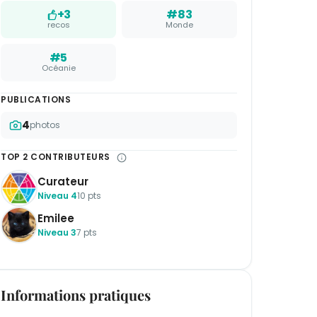
+3
#83
recos
Monde
#5
Océanie
PUBLICATIONS
4
photos
TOP 2 CONTRIBUTEURS
Curateur
Niveau 4
10 pts
Emilee
Niveau 3
7 pts
Informations pratiques