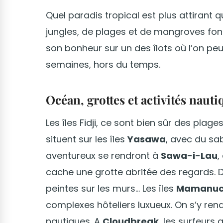
Quel paradis tropical est plus attirant q
jungles, de plages et de mangroves fon
son bonheur sur un des îlots où l’on peu
semaines, hors du temps.
Océan, grottes et activités nauti
Les îles Fidji, ce sont bien sûr des plag
situent sur les îles
Yasawa
, avec du sa
aventureux se rendront à
Sawa-i-Lau
,
cache une grotte abritée des regards. D
peintes sur les murs... Les îles
Mamanu
complexes hôteliers luxueux. On s’y ren
nautiques. A
Cloudbreak
, les surfeurs