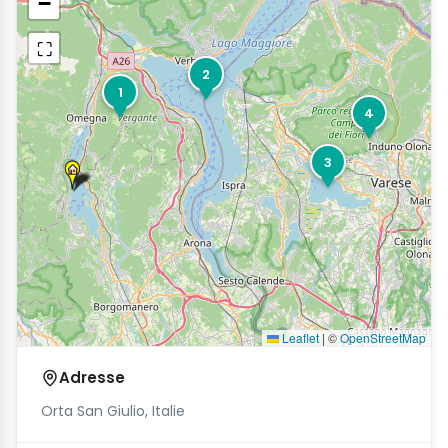
−
⛶
2
1
4
3
Leaflet
|
©
OpenStreetMap
Adresse
Orta San Giulio, Italie