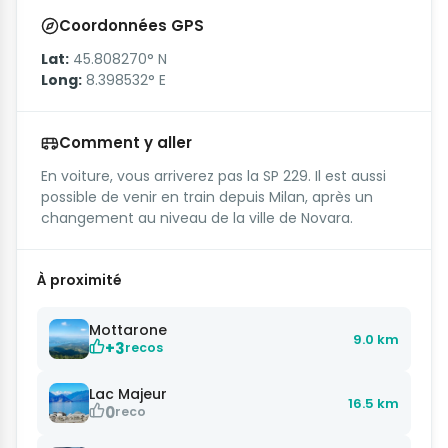
Coordonnées GPS
Lat:
45.808270° N
Long:
8.398532° E
Comment y aller
En voiture, vous arriverez pas la SP 229. Il est aussi
possible de venir en train depuis Milan, après un
changement au niveau de la ville de Novara.
À proximité
Mottarone
9.0 km
+3
recos
Lac Majeur
16.5 km
0
reco