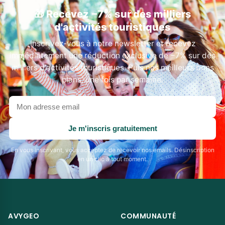
🎁 Recevez −7% sur des milliers
d'activités touristiques
Inscrivez-vous à notre newsletter et recevez
immédiatement une réduction exclusive de −7% sur des
milliers d'activités touristiques. Puis nos meilleurs bons
plans, une fois par semaine.
Votre
adresse
email
Je m'inscris gratuitement
En vous inscrivant, vous acceptez de recevoir nos emails. Désinscription
en un clic à tout moment.
AVYGEO
COMMUNAUTÉ