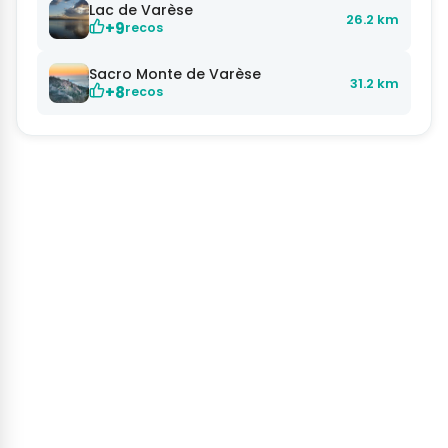
Lac de Varèse
26.2 km
+9
recos
Sacro Monte de Varèse
31.2 km
+8
recos