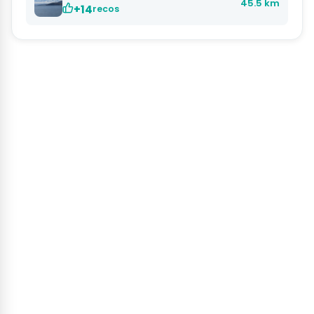
45.5 km
+14
recos