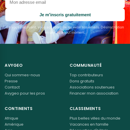
adresse
email
Je m'inscris gratuitement
En vous inscrivant, vous acceptez de recevoir nos emails. Désinscription
en un clic à tout moment.
AVYGEO
COMMUNAUTÉ
Qui sommes-nous
Top contributeurs
Presse
Dons gratuits
Contact
Associations soutenues
Avygeo pour les pros
Financer mon association
CONTINENTS
CLASSEMENTS
Afrique
Plus belles villes du monde
Amérique
Vacances en famille