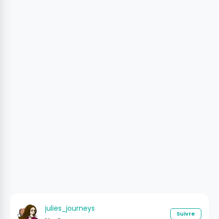
julies_journeys
Suivre