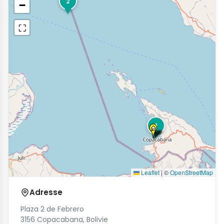
2
−
⛶
1
Leaflet
|
©
OpenStreetMap
Adresse
Plaza 2 de Febrero
3156 Copacabana, Bolivie