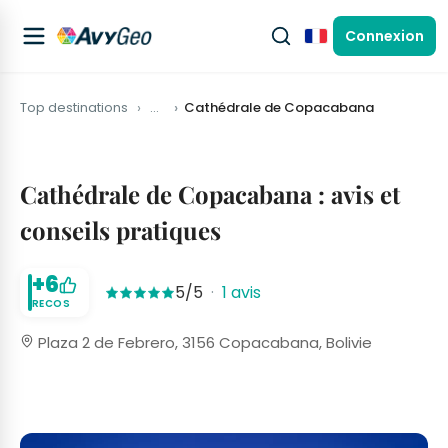
Connexion
Français
Top destinations
…
Cathédrale de Copacabana
Cathédrale de Copacabana : avis et
conseils pratiques
+6
5/5
·
1 avis
RECOS
Plaza 2 de Febrero, 3156 Copacabana, Bolivie