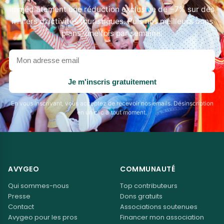
immédiatement une réduction exclusive de −7% sur des
milliers d'activités touristiques. Puis nos meilleurs bons
plans, une fois par semaine.
Votre
adresse
email
Je m'inscris gratuitement
En vous inscrivant, vous acceptez de recevoir nos emails. Désinscription
en un clic à tout moment.
AVYGEO
COMMUNAUTÉ
Qui sommes-nous
Top contributeurs
Presse
Dons gratuits
Contact
Associations soutenues
Avygeo pour les pros
Financer mon association