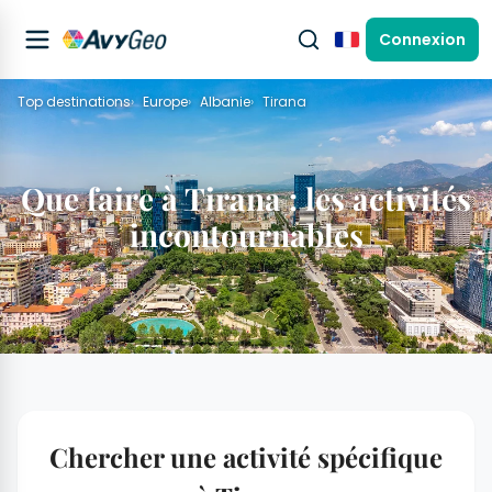
Connexion
Français
Top destinations
Europe
Albanie
Tirana
Que faire à Tirana : les activités
incontournables
Chercher une activité spécifique