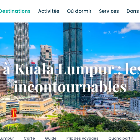
Destinations
Activités
Où dormir
Services
Dons 
 à Kuala Lumpur : les
incontournables
 Lumpur
Carte
Guide
Prix des voyages
Quand partir