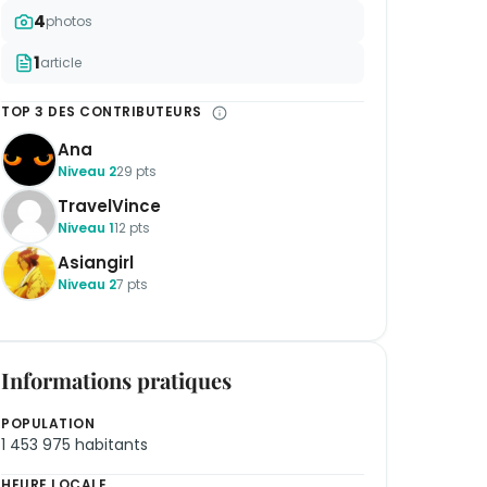
4
photos
1
article
TOP 3 DES CONTRIBUTEURS
Ana
Niveau 2
29 pts
TravelVince
Niveau 1
12 pts
Asiangirl
Niveau 2
7 pts
Informations pratiques
POPULATION
1 453 975 habitants
HEURE LOCALE