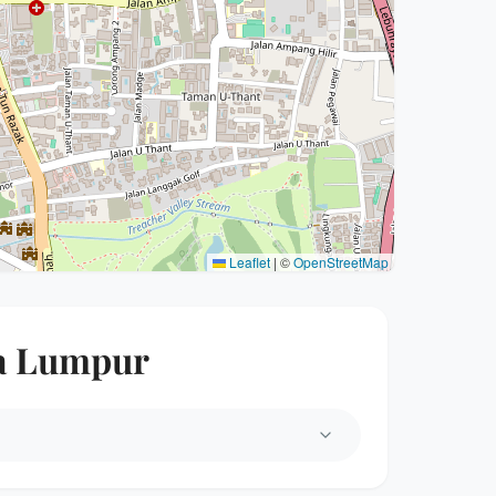
Leaflet
|
©
OpenStreetMap
la Lumpur