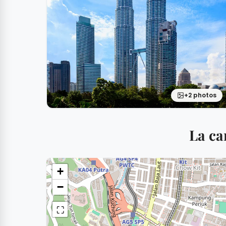
+2 photos
La ca
+
−
⛶