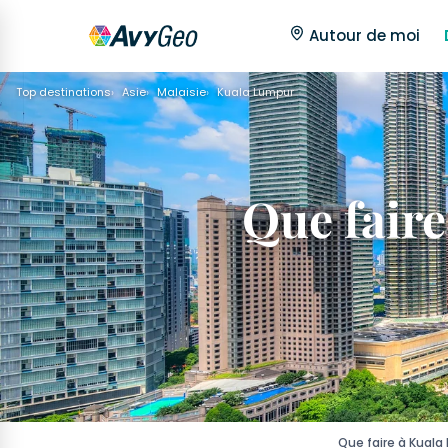
Autour de moi
Top destinations
Asie
Malaisie
Kuala Lumpur
Que faire
Que faire à Kuala