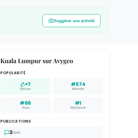
Suggérer une activité
Kuala Lumpur sur Avygeo
POPULARITÉ
+7
#574
Recos
Monde
#66
#1
Asie
Malaisie
PUBLICATIONS
2
avis