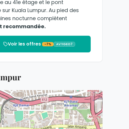
ge au 41e étage et le pont
 sur Kuala Lumpur. Au pied des
taines nocturne complètent
ent recommandée.
Voir les offres
-7%
AVYGEO7
Lumpur