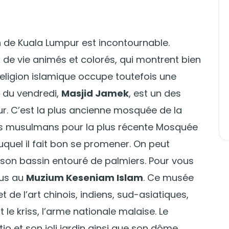
en de Kuala Lumpur est incontournable.
 de vie animés et colorés, qui montrent bien
 religion islamique occupe toutefois une
 du vendredi,
Masjid Jamek
, est un des
ur. C’est la plus ancienne mosquée de la
r les musulmans pour la plus récente Mosquée
duquel il fait bon se promener. On peut
son bassin entouré de palmiers. Pour vous
ous au
Muzium Keseniam Islam
. Ce musée
 de l’art chinois, indiens, sud-asiatiques,
 kriss, l’arme nationale malaise. Le
 et son joli jardin ainsi que son dôme