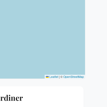
Leaflet
|
©
OpenStreetMap
ardiner