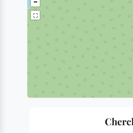
−
⛶
Cherch