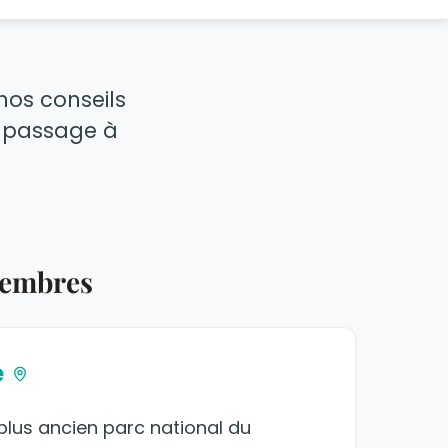
 nos conseils
re passage à
membres
e
 plus ancien parc national du