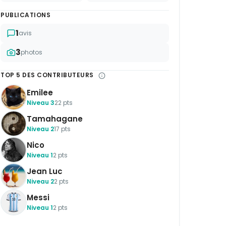
PUBLICATIONS
1
avis
3
photos
TOP 5 DES CONTRIBUTEURS
Emilee
Niveau 3
22 pts
Tamahagane
Niveau 2
17 pts
Nico
Niveau 1
2 pts
Jean Luc
Niveau 2
2 pts
Messi
Niveau 1
2 pts