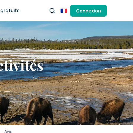
gratuits
Connexion
Français
ctivités
Avis