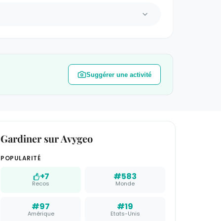
Suggérer une activité
Gardiner sur Avygeo
POPULARITÉ
+7
#583
Recos
Monde
#97
#19
Amérique
Etats-Unis