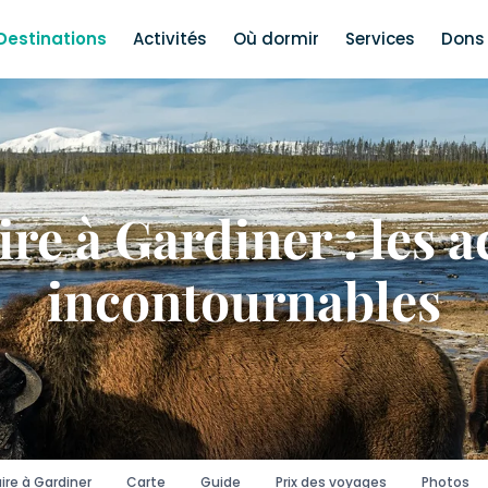
Destinations
Activités
Où dormir
Services
Dons 
re à Gardiner : les a
incontournables
ire à Gardiner
Carte
Guide
Prix des voyages
Photos