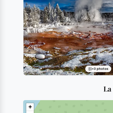
+3 photos
La
+