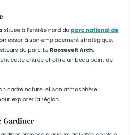
e
a
située à l’entrée nord du
parc national de
t son essor à son emplacement stratégique,
isiteurs du parc. Le
Roosevelt Arch
,
nt cette entrée et offre un beau point de
, son cadre naturel et son atmosphère
our explorer la région.
de Gardiner
ardiner propose plusieurs activités de plein