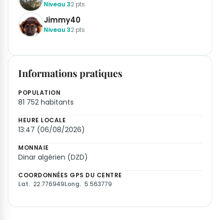
Niveau 3
2 pts
Jimmy40
Niveau 3
2 pts
Informations pratiques
POPULATION
81 752 habitants
HEURE LOCALE
13:47 (06/08/2026)
MONNAIE
Dinar algérien (DZD)
COORDONNÉES GPS DU CENTRE
Lat.
22.776949
Long.
5.563779