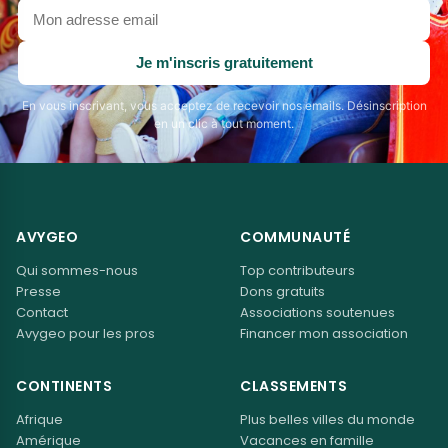
Votre
adresse
email
Je m'inscris gratuitement
En vous inscrivant, vous acceptez de recevoir nos emails. Désinscription
en un clic à tout moment.
AVYGEO
COMMUNAUTÉ
Qui sommes-nous
Top contributeurs
Presse
Dons gratuits
Contact
Associations soutenues
Avygeo pour les pros
Financer mon association
CONTINENTS
CLASSEMENTS
Afrique
Plus belles villes du monde
Amérique
Vacances en famille