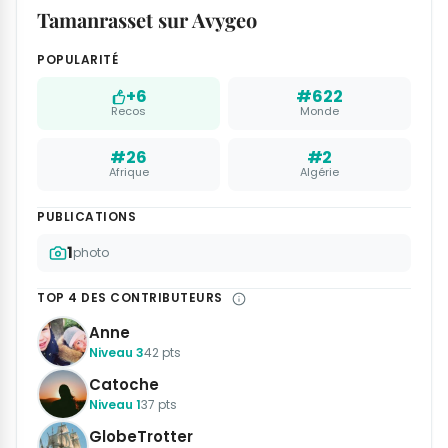
Tamanrasset sur Avygeo
POPULARITÉ
+6
#622
Recos
Monde
#26
#2
Afrique
Algérie
PUBLICATIONS
1
photo
TOP 4 DES CONTRIBUTEURS
Anne
Niveau 3
42 pts
Catoche
Niveau 1
37 pts
GlobeTrotter