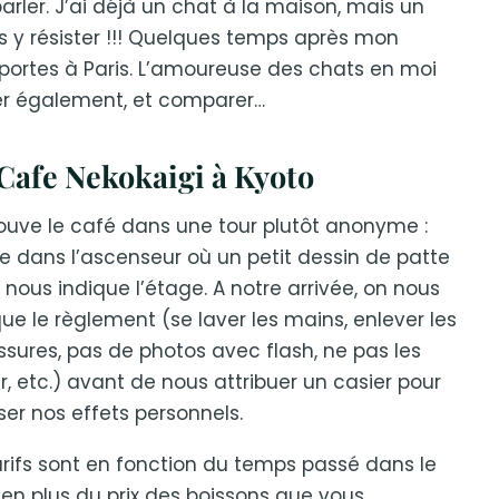
rler. J’ai déjà un chat à la maison, mais un
s y résister !!! Quelques temps après mon
 portes à Paris. L’amoureuse des chats en moi
ster également, et comparer…
Cafe Nekokaigi à Kyoto
ouve le café dans une tour plutôt anonyme :
e dans l’ascenseur où un petit dessin de patte
e nous indique l’étage. A notre arrivée, on nous
que le règlement (se laver les mains, enlever les
sures, pas de photos avec flash, ne pas les
ir, etc.) avant de nous attribuer un casier pour
er nos effets personnels.
arifs sont en fonction du temps passé dans le
 en plus du prix des boissons que vous