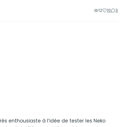
12
10
3
rès enthousiaste à l’idée de tester les Neko