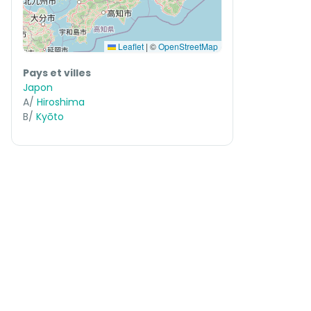
Leaflet
|
©
OpenStreetMap
Pays et villes
Japon
A/
Hiroshima
B/
Kyōto