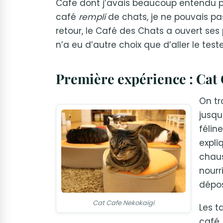
Cafe dont j’avais beaucoup entendu pa
café
rempli
de chats, je ne pouvais pa
retour, le Café des Chats a ouvert ses
n’a eu d’autre choix que d’aller le te
Première expérience : Cat 
On tr
jusqu
félin
expli
chaus
nourr
dépos
Cat Cafe Nekokaigi
Les t
café,