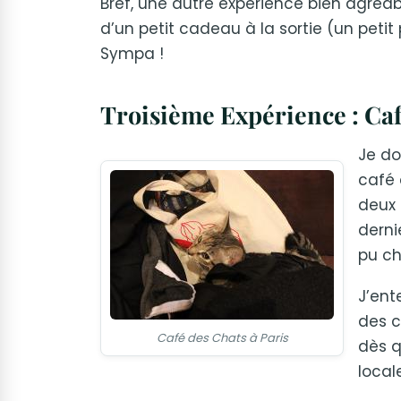
Bref, une autre expérience bien agréab
d’un petit cadeau à la sortie (un petit
Sympa !
Troisième Expérience : Caf
Je do
café 
deux 
derni
pu ch
J’ent
des c
Café des Chats à Paris
dès q
local