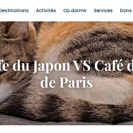
Destinations
Activités
Où dormir
Services
Dons 
e du Japon VS Café 
de Paris