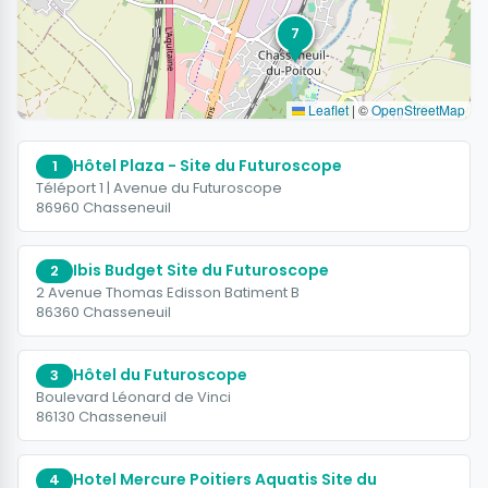
6
7
Leaflet
|
©
OpenStreetMap
Hôtel Plaza - Site du Futuroscope
1
Téléport 1 | Avenue du Futuroscope
86960 Chasseneuil
Ibis Budget Site du Futuroscope
2
2 Avenue Thomas Edisson Batiment B
86360 Chasseneuil
Hôtel du Futuroscope
3
Boulevard Léonard de Vinci
86130 Chasseneuil
Hotel Mercure Poitiers Aquatis Site du
4