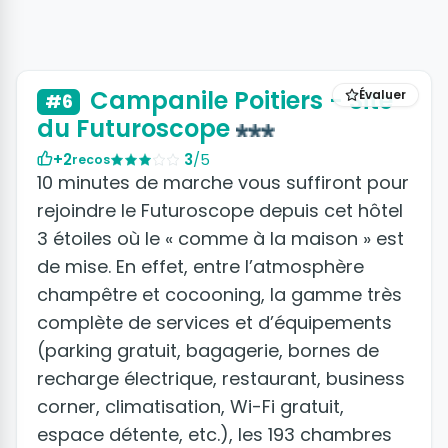
+5 photos
Campanile Poitiers - Site
Évaluer
#6
du Futuroscope
+2
3
/5
recos
10 minutes de marche vous suffiront pour
rejoindre le Futuroscope depuis cet hôtel
3 étoiles où le « comme à la maison » est
de mise. En effet, entre l’atmosphère
champêtre et cocooning, la gamme très
complète de services et d’équipements
(parking gratuit, bagagerie, bornes de
recharge électrique, restaurant, business
corner, climatisation, Wi-Fi gratuit,
espace détente, etc.), les 193 chambres